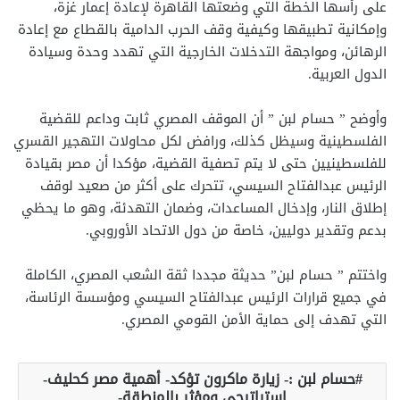
على رأسها الخطة التي وضعتها القاهرة لإعادة إعمار غزة،
وإمكانية تطبيقها وكيفية وقف الحرب الدامية بالقطاع مع إعادة
الرهائن، ومواجهة التدخلات الخارجية التي تهدد وحدة وسيادة
الدول العربية.
وأوضح ” حسام لبن ” أن الموقف المصري ثابت وداعم للقضية
الفلسطينية وسيظل كذلك، ورافض لكل محاولات التهجير القسري
للفلسطينيين حتى لا يتم تصفية القضية، مؤكدا أن مصر بقيادة
الرئيس عبدالفتاح السيسي، تتحرك على أكثر من صعيد لوقف
إطلاق النار، وإدخال المساعدات، وضمان التهدئة، وهو ما يحظي
بدعم وتقدير دوليين، خاصة من دول الاتحاد الأوروبي.
واختتم ” حسام لبن” حديثة مجددا ثقة الشعب المصري، الكاملة
في جميع قرارات الرئيس عبدالفتاح السيسي ومؤسسة الرئاسة،
التي تهدف إلى حماية الأمن القومي المصري.
حسام لبن :- زيارة ماكرون تؤكد- أهمية مصر كحليف-
استراتيجي ومؤثر بالمنطقة-