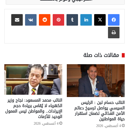
لينكدإن
بينتيريست
مشاركة عبر البريد
طباعة
مقالات ذات صلة
النائب محمد المسعود: نجاح وزير
النائب حسام لبن : الرئيس
الكهرباء لا يُقاس بريادة حجم
السيسي يواصل ترسيخ دعائم
الإيرادات.. والمواطن ليس الممول
الأمن الغذائي لضمان استقرار
الوحيد للأزمات
حياة المواطنين
4 أغسطس، 2026
4 أغسطس، 2026