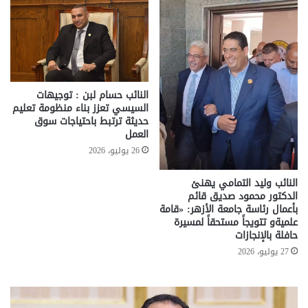
النائب حسام لبن : توجيهات
السيسي تعزز بناء منظومة تعليم
حديثة ترتبط باحتياجات سوق
العمل
26 يوليو، 2026
النائب وليد التمامي يهنئ
الدكتور محمود صديق قائم
بأعمال رئاسة جامعة الأزهر: «قامة
علميةو تتويجاً مستحقاً لمسيرة
حافلة بالإنجازات
27 يوليو، 2026
تحركات
مع
حكومية
الم