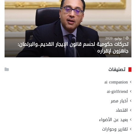
لحسم
..
قانون
إلي
الإيجار
الم
القديم..والبرلمان:
الم
جاهزون
للص
لإقراره
من
7 يوليو، 2020
تحركات حكومية لحسم قانون الإيجار القديم..والبرلمان:
م
وزا
جاهزون لإقراره
و
الت
الا
تصنيفات
ai companion
ai-girlfriend
أخبار مصر
اقتصاد
بعيد عن الأضواء
تقارير وحوارات