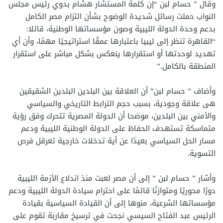
وقال ” حسام لبن “إن كلمة المستشار هشام بدوي رئيس مجلس
النواب حملت رسائل شديدة الوضوح بشأن التزام مصر الكامل
بدعم وحدة الدولة الليبية وصون مؤسساتها الوطنية، قائلا:
“القاهرة تنظر إلى ليبيا باعتبارها عمقًا استراتيجيًا مهمًا، وأن أي
تهديد لوحدتها أو استقرارها ينعكس بشكل مباشر على استقرار
المنطقة بالكامل.”
وأضاف ” حسام لبن” أن العلاقة بين البلدين البلدين الشقيقين
هى علاقة وجودية، بسبب حجم الترابط التاريخي والسياسي
والأمني بين البلدين، موضحا أن الدولة المصرية تتحرك وفق رؤية
متماسكة تستهدف الحفاظ على الدولة الوطنية الليبية ودعم
مسار الحل السياسي بعيدًا عن أية تدخلات خارجية تعرقل فرص
التسوية.
وأشار ” حسام لبن ” إلى أن مصر لعبت منذ اندلاع الأزمة الليبية
دورًا محوريًا ومتوازنًا قائمًا على احترام سيادة الدولة الليبية ودعم
مؤسساتها الشرعية، منوها إلى أن القيادة السياسية بقيادة
الرئيس عبد الفتاح السيسي نجحت في ترسيخ مقاربة تقوم على