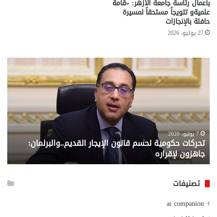
بأعمال رئاسة جامعة الأزهر: «قامة
علميةو تتويجاً مستحقاً لمسيرة
حافلة بالإنجازات
27 يوليو، 2026
تحركات
مع
حكومية
الم
لحسم
..
قانون
إلي
الإيجار
الم
القديم..والبرلمان:
الم
جاهزون
للص
لإقراره
من
7 يوليو، 2020
تحركات حكومية لحسم قانون الإيجار القديم..والبرلمان:
م
وزا
جاهزون لإقراره
و
الت
الا
تصنيفات
ai companion