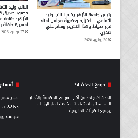
النائب وليد الت
محمود صديق قائ
رئيس جامعة الأزهر يكرم النائب وليد
الأزهر: «قامة عل
التمامي .. اعتزازه بعضوية مجلس أمناء
لمسيرة حافلة بال
فرع دمياط وهذا التكريم وسام علي
صدري
27 يوليو، 2026
29 يوليو، 2026
موقع الحدث 24
أقسام 
الحدث 24 واحد من أكبر المواقع المهتمة بالأخبار
أخبار مصر
السياسية والاجتماعية ومتابعة اخبار الوزارات
محافظات
وجميع الهيئات الحكومية
سياسة وبرل