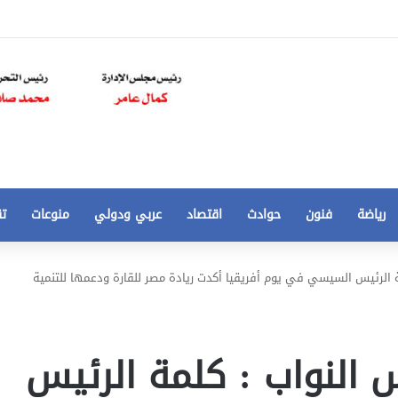
رياضة
فنون
حوادث
اقتصاد
عربي ودولي
منوعات
تق
تخفيض
 الرئيس السيسي في يوم أفريقيا أكدت ريادة مصر للقارة ودعمها للتنمية
سعر
المتر
من
250
النواب : كلمة الرئيس
21 أغسطس، 2020
الي
 مخالفات
تخفيض سعر المتر من 250 الي 50 جنيها
50