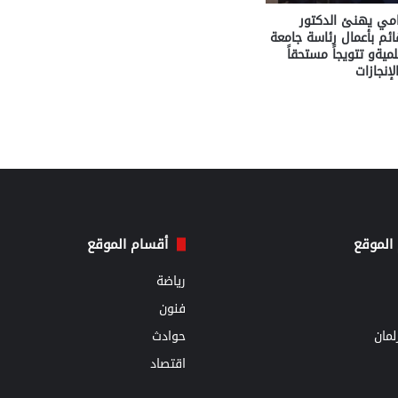
مامي يهنئ الدكتور
م بأعمال رئاسة جامعة
ميةو تتويجاً مستحقاً
إنجازات
الموقع
أقسام الموقع
رياضة
فنون
مان
حوادث
اقتصاد