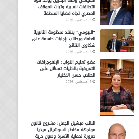
السيسي وملك البحرين يؤكد قوة
التحالفات العربية وثبات الموقف
المصري تجاه قضايا المنطقة
6 أغسطس، 2026
“البيومي” ينتقد منظومة الثانوية
العامة ويطالب بإجابات حاسمة على
شكاوى النتائج
6 أغسطس، 2026
عضو تعليم النواب: الإنفوجرافات
التعريفية بالكليات تسهّل على
الطلاب حسن الاختيار
6 أغسطس، 2026
النائب ميشيل الجمل: مشروع قانون
مواجهة مخاطر السوشيال ميديا
ضرورة لحماية الأسرة وصون حرية