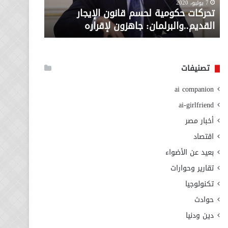
معاش المط
7 يوليو، 2020
لإقراره
من
تحركات حكومية لحسم قانون الإيجار
المطلوبة ل
وزارة
القديم..والبرلمان: جاهزون لإقراره
الاجتماعي
التضامن
الاجتماعي
تصنيفات
ai companion
ai-girlfriend
أخبار مصر
اقتصاد
بعيد عن الأضواء
تقارير وحوارات
تكنولوجيا
حوادث
دين ودنيا