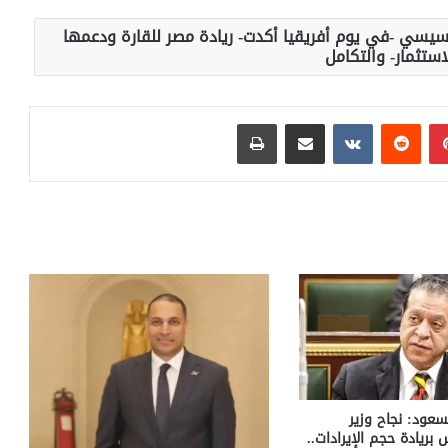
سيسي -في يوم أفريقيا أكدت- ريادة مصر للقارة ودعمها
استثمار- والتكامل
بينتيريست
مشاركة عبر البريد
طباعة
سعود: نجاح وزير
س بريادة حجم الإيرادات..