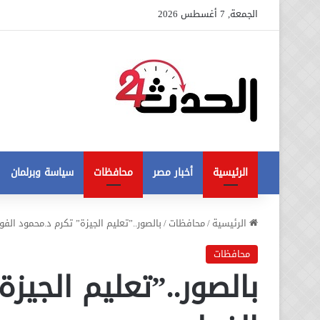
الجمعة, 7 أغسطس 2026
الرئيسية
أخبار مصر
محافظات
سياسة وبرلمان
عاجل
الرئيسية
/
محافظات
/
بالصور..”تعليم الجيزة” تكرم د.محمود الف
تطورات
جديدة
محافظات
في
بالصور..”تعليم الجيز
أزمة
12 أغسطس، 2020
مخالفات
عاجل تطورات جديدة في أزمة
البناء