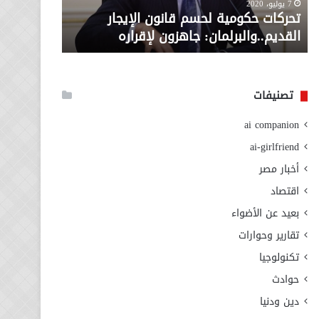
معاش المط
7 يوليو، 2020
لإقراره
من
تحركات حكومية لحسم قانون الإيجار
المطلوبة ل
وزارة
القديم..والبرلمان: جاهزون لإقراره
الاجتماعي
التضامن
الاجتماعي
تصنيفات
ai companion
ai-girlfriend
أخبار مصر
اقتصاد
بعيد عن الأضواء
تقارير وحوارات
تكنولوجيا
حوادث
دين ودنيا