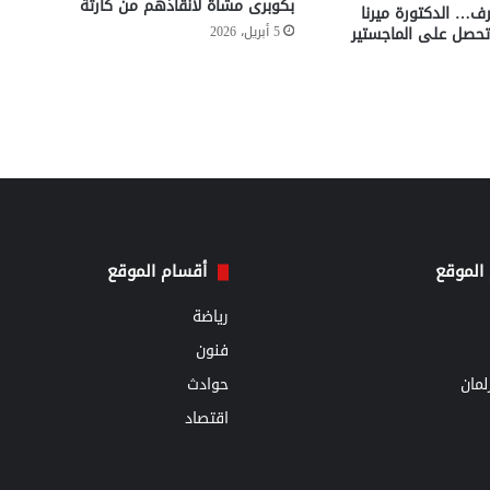
بكوبرى مشاة لانقاذهم من كارثة
ف… الدكتورة ميرنا
تحصل على الماجستير
5 أبريل، 2026
الموقع
أقسام الموقع
رياضة
فنون
مان
حوادث
اقتصاد