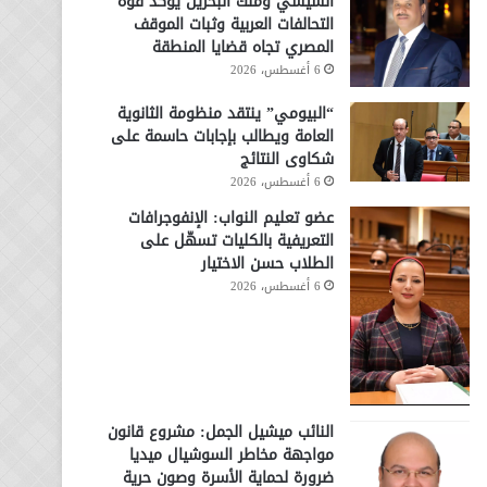
السيسي وملك البحرين يؤكد قوة
التحالفات العربية وثبات الموقف
المصري تجاه قضايا المنطقة
6 أغسطس، 2026
“البيومي” ينتقد منظومة الثانوية
العامة ويطالب بإجابات حاسمة على
شكاوى النتائج
6 أغسطس، 2026
عضو تعليم النواب: الإنفوجرافات
التعريفية بالكليات تسهّل على
الطلاب حسن الاختيار
6 أغسطس، 2026
النائب ميشيل الجمل: مشروع قانون
مواجهة مخاطر السوشيال ميديا
ضرورة لحماية الأسرة وصون حرية