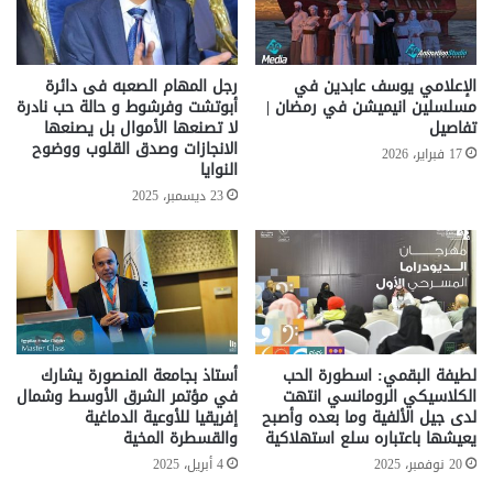
الإعلامي يوسف عابدين في
رجل المهام الصعبه فى دائرة
مسلسلين انيميشن في رمضان |
أبوتشت وفرشوط و حالة حب نادرة
تفاصيل
لا تصنعها الأموال بل يصنعها
الانجازات وصدق القلوب ووضوح
17 فبراير، 2026
النوايا
23 ديسمبر، 2025
لطيفة البقمي: اسطورة الحب
أستاذ بجامعة المنصورة يشارك
الكلاسيكي الرومانسي انتهت
في مؤتمر الشرق الأوسط وشمال
لدى جيل الألفية وما بعده وأصبح
إفريقيا للأوعية الدماغية
يعيشها باعتباره سلع استهلاكية
والقسطرة المخية
20 نوفمبر، 2025
4 أبريل، 2025