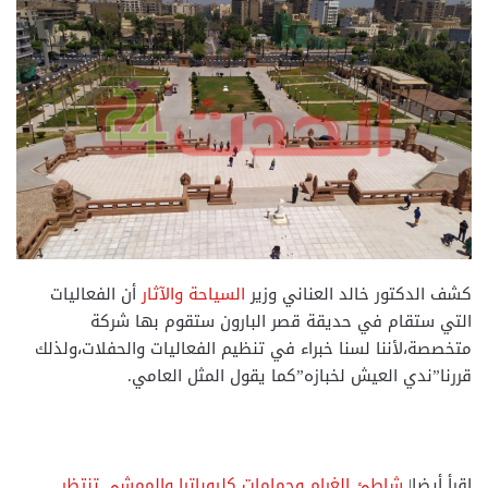
كشف الدكتور خالد العناني وزير
السياحة والآثار
أن الفعاليات
التي ستقام في حديقة قصر البارون ستقوم بها شركة
متخصصة،لأننا لسنا خبراء في تنظيم الفعاليات والحفلات،ولذلك
قررنا”ندي العيش لخبازه”كما يقول المثل العامي.
اقرأ أيضا|
شاطئ الغرام وحمامات كليوباترا والممشي تنتظر