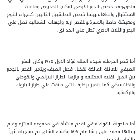
ملحق،وقد خصص الدور الارضي لمكتب الخديوي وقاعات
الاستقبال والطعام،بينما خصص الطابقيين التاليين كحجرات للنوم
ومعيشة خاصة بالاسرة،وللقصر اربع واجهات الشماليه تطل علي
البحر والثلاث الاخري تطل علي الحدائق.
أما قصر الحرملك شيده الملك فؤاد الاول ١٩٢٥ وكان المقر
الصيفي للعائلة المالكة لقضاء فصل الصيف،ويتميز القصر بالجمع
بين الطرز الفنية المختلفة وابرازها الطراز البيزنطي والقوطي
والكلاسيكي،كما يتميز بزخارف التي صنفت علي طراز الباروك
والركوكو.
أما طاحونة الهواء فهي اقدم منشأة في مجموعة المنتزه وقام
ببنائها محمد علي باشا عام ١٨٠٧،وكشك الشاي تم تسجيله أثرياً
بالقرار عام ٢٠١٠.