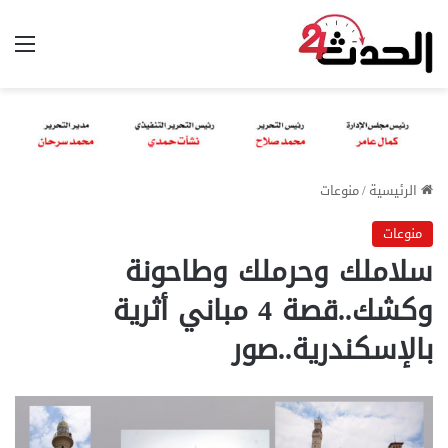
الق
الرئيسية
/
منوعات
منوعات
سلاملك وحرملك وطاحونة
وكشك..قصة 4 مباني أثرية
بالإسكندرية..صور