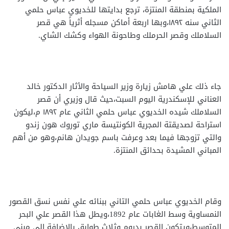
الملكية بمنطقة المنتزة، ترجع بدايتها للخديوي عباس حلمي
الثاني سنه ١٨٩٢،وبها اربعة أماكن مسجله أثرياً هي قصر
السلاملك وقصر الحرملك وطاحونة الهواء وكشك الشاي.
جاء ذلك علي هامش زيارة وزير السياحة والأثار الدكتور خالد
العناني للإسكندرية اليوم السبت،حيث قال وزيري أن قصر
السلاملك شيده الخديوي عباس حلمي الثاني عام ١٨٩٢ م،ليكون
استراحة لصديقتة المجرية الكونتيسة ماري توروك هون زندو
والتي تزوجها فيما بعد وعرفت باسم جويدان هانم،وهو من أهم
المباني المشيدة بحدائق المنتزة.
وقام الخديوي عباس حلمي التاني ببنائه علي نفس نسق القصور
النمساوية وسط الغابات عام 1892،ويطل هذا القصر علي البحر
المتوسط،ويتكون القصر بدروم وثلاث طوابق بالاضافة الي مبني