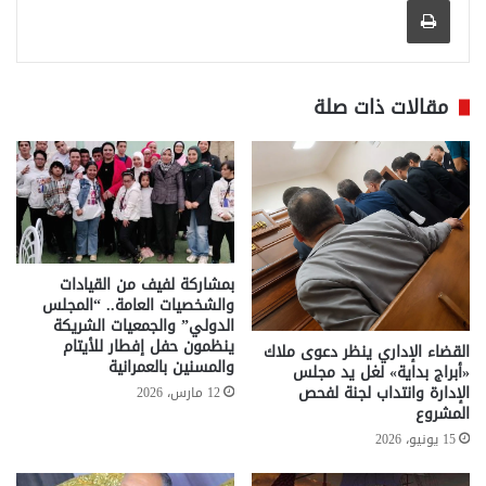
مقالات ذات صلة
بمشاركة لفيف من القيادات
والشخصيات العامة.. “المجلس
الدولي” والجمعيات الشريكة
ينظمون حفل إفطار للأيتام
القضاء الإداري ينظر دعوى ملاك
والمسنين بالعمرانية
«أبراج بداية» لغل يد مجلس
الإدارة وانتداب لجنة لفحص
12 مارس، 2026
المشروع
15 يونيو، 2026