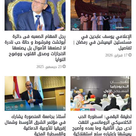
الإعلامي يوسف عابدين في
رجل المهام الصعبه فى دائرة
مسلسلين انيميشن في رمضان |
أبوتشت وفرشوط و حالة حب نادرة
تفاصيل
لا تصنعها الأموال بل يصنعها
الانجازات وصدق القلوب ووضوح
17 فبراير، 2026
النوايا
23 ديسمبر، 2025
لطيفة البقمي: اسطورة الحب
أستاذ بجامعة المنصورة يشارك
الكلاسيكي الرومانسي انتهت
في مؤتمر الشرق الأوسط وشمال
لدى جيل الألفية وما بعده وأصبح
إفريقيا للأوعية الدماغية
يعيشها باعتباره سلع استهلاكية
والقسطرة المخية