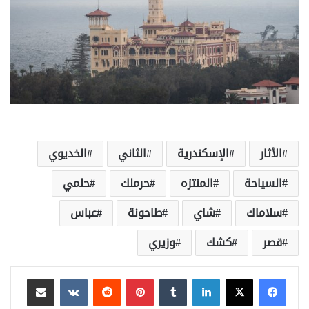
الأثار
الإسكندرية
الثاني
الخديوي
السياحة
المنتزه
حرملك
حلمي
سلاماك
شاي
طاحونة
عباس
قصر
كشك
وزيري
لينكدإن
بينتيريست
مشاركة عبر البريد
طباعة