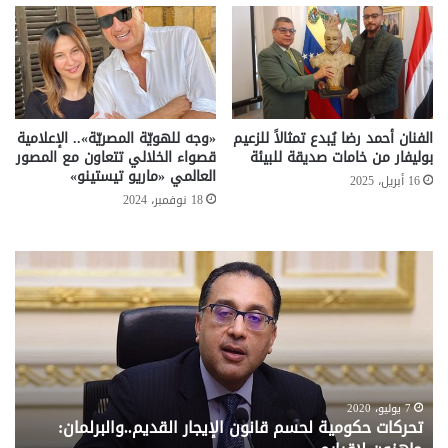
الفنان أحمد رضا يُبدع تمثالاً للزعيم
«وجه للهويّة المصريّة».. الإعلامية
بوليفار من خامات صديقة للبيئة
قصواء الخلالي تتعاون مع المصور
العالمي «ماريو تيستينو»
16 أبريل، 2025
18 نوفمبر، 2024
تحركات
مع
حكومية
الم
لحسم
..
قانون
إلي
الإيجار
الم
القديم..والبرلمان:
الم
جاهزون
للص
لإقراره
من
7 يوليو، 2020
تحركات حكومية لحسم قانون الإيجار القديم..والبرلمان:
م
وزا