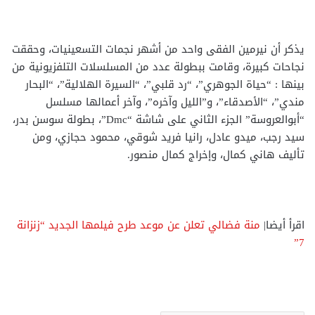
يذكر أن نيرمين الفقى واحد من أشهر نجمات التسعينيات، وحققت
نجاحات كبيرة، وقامت ببطولة عدد من المسلسلات التلفزيونية من
بينها : “حياة الجوهري”، “رد قلبي”، “السيرة الهلالية”، “البحار
مندي”، “الأصدقاء”، و”الليل وآخره”، وآخر أعمالها مسلسل
“أبوالعروسة” الجزء الثاني على شاشة “Dmc”، بطولة سوسن بدر،
سيد رجب، ميدو عادل، رانيا فريد شوقي، محمود حجازي، ومن
تأليف هاني كمال، وإخراج كمال منصور.
اقرأ أيضا|
منة فضالي تعلن عن موعد طرح فيلمها الجديد “زنزانة
7”