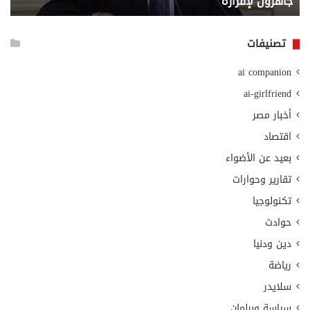
جاهزون لإقراره
و
الت
الا
تصنيفات
ai companion
ai-girlfriend
أخبار مصر
اقتصاد
بعيد عن الأضواء
تقارير وحوارات
تكنولوجيا
حوادث
دين ودنيا
رياضة
سلايدر
سياسة وبرلمان