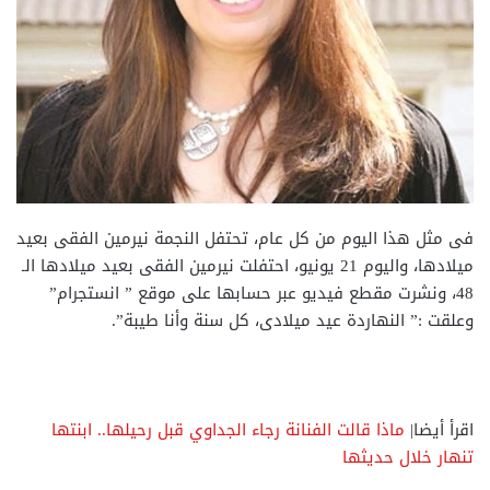
فى مثل هذا اليوم من كل عام، تحتفل النجمة نيرمين الفقى بعيد
ميلادها، واليوم 21 يونيو، احتفلت نيرمين الفقى بعيد ميلادها الـ
48، ونشرت مقطع فيديو عبر حسابها على موقع ” انستجرام”
وعلقت :” النهاردة عيد ميلادى، كل سنة وأنا طيبة”.
اقرأ أيضا|
ماذا قالت الفنانة رجاء الجداوي قبل رحيلها.. ابنتها
تنهار خلال حديثها