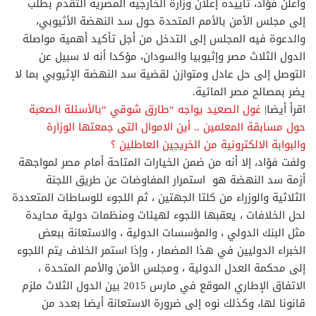
وأعلن فؤاد، تأييده إعلان وزارة الخارجية المصرية التقدم بطلب
إلى مجلس الأمن بالأمم المتحدة حول سد النهضة الأثيوبي،
والدعوة فيه المجلس إلى التدخل من أجل تأكيد أهمية مواصلة
الدول الثلاث مصر وإثيوبيا والسودان، مؤكدا أنه لا سبيل عن
التوصل إلى حل عادل ومتوازن لقضية سد النهضة الإثيوبي بما لا
يضر بمصالح مصر المائية.
اقرأ أيضا|
غول الصعيد يواجه “طارق شوقي “بالأسئلة الصعبة
حول مسابقة المعلمين .. أين الاموال التى جمعتها الوزارة
والبوابة الالكترونية من الخريجين العاطلين ؟
ولفت فؤاد، إلا أنه من ضمن الخيارات المتاحة أمام مصر لمواجهة
أزمة سد النهضة هو استمرار المفاوضات عن طريق اللجنة
الثلاثية والوزراء من كلتا الجهتين ، ثم اللجوء للوساطات المتعددة
لحل الخلافات ، يعقبها اللجوء لهيئات ومنظمات دولية محايدة
مثل البنك الدولي ، والمؤسسات الدولية ، والاستعانة ببعض
الخبراء الدوليين في هذا المضمار ، وإذا استمر الخلاف يتم اللجوء
إلى محكمة العدل الدولية ، ومجلس الأمن والأمم المتحدة ،
الاتفاق الإطاري الموقع في مارس 2015 بین الدول الثلاث ملزم
قانونا لها، وكذلك نوه إلى ضرورة الاستعانة أيضا بعدد من