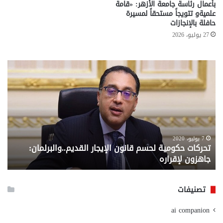
بأعمال رئاسة جامعة الأزهر: «قامة
علميةو تتويجاً مستحقاً لمسيرة
حافلة بالإنجازات
27 يوليو، 2026
تحركات
مع
حكومية
الم
لحسم
..
قانون
إلي
الإيجار
الم
القديم..والبرلمان:
الم
جاهزون
للص
لإقراره
من
7 يوليو، 2020
تحركات حكومية لحسم قانون الإيجار القديم..والبرلمان:
م
وزا
جاهزون لإقراره
و
الت
الا
تصنيفات
ai companion