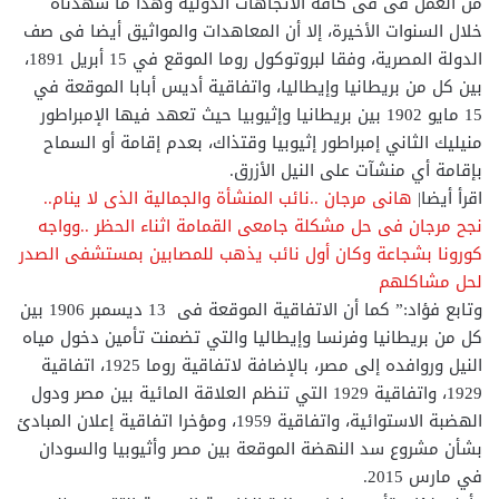
من العمل فى فى كافة الاتجاهات الدولية وهذا ما شهدناه
خلال السنوات الأخيرة، إلا أن المعاهدات والمواثيق أيضا فى صف
الدولة المصرية، وفقا لبروتوكول روما الموقع في 15 أبريل 1891،
بين كل من بريطانيا وإيطاليا، واتفاقية أديس أبابا الموقعة في
15 مايو 1902 بين بريطانيا وإثيوبيا حيث تعهد فيها الإمبراطور
منيليك الثاني إمبراطور إثيوبيا وقتذاك، بعدم إقامة أو السماح
بإقامة أي منشآت على النيل الأزرق.
اقرأ أيضا|
هانى مرجان ..نائب المنشأة والجمالية الذى لا ينام..
نجح مرجان فى حل مشكلة جامعى القمامة اثناء الحظر ..وواجه
كورونا بشجاعة وكان أول نائب يذهب للمصابين بمستشفى الصدر
لحل مشاكلهم
وتابع فؤاد:” كما أن الاتفاقية الموقعة فى 13 ديسمبر 1906 بين
كل من بريطانيا وفرنسا وإيطاليا والتي تضمنت تأمين دخول مياه
النيل وروافده إلى مصر، بالإضافة لاتفاقية روما 1925، اتفاقية
1929، واتفاقية 1929 التي تنظم العلاقة المائية بين مصر ودول
الهضبة الاستوائية، واتفاقية 1959، ومؤخرا اتفاقية إعلان المبادئ
بشأن مشروع سد النهضة الموقعة بين مصر وأثيوبيا والسودان
في مارس 2015.