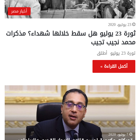
أخبار مصر
23 يوليو، 2020
ثورة 23 يوليو هل سقط خلالها شهداء؟ مذكرات
محمد نجيب تجيب
ثورة 23 يوليو أطلق
أكمل القراءة »
تحركات
مع
حكومية
الم
لحسم
..
قانون
إلي
الإيجار
الم
القديم..والبرلمان:
الم
جاهزون
للص
لإقراره
من
7 يوليو، 2020