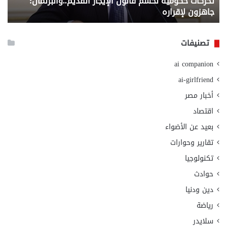
تحركات حكومية لحسم قانون الإيجار القديم..والبرلمان:
م
وزا
جاهزون لإقراره
و
الت
الا
تصنيفات
ai companion
ai-girlfriend
أخبار مصر
اقتصاد
بعيد عن الأضواء
تقارير وحوارات
تكنولوجيا
حوادث
دين ودنيا
رياضة
سلايدر