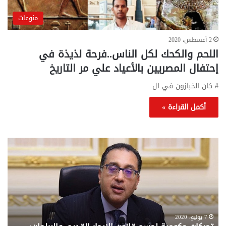
منوعات
2 أغسطس، 2020
اللحم والكحك لكل الناس..فرحة لذيذة في
إحتفال المصريين بالأعياد علي مر التاريخ
# كان الخبازون في ال
أكمل القراءة »
تحركات
مع
حكومية
الم
لحسم
..
قانون
إلي
الإيجار
الم
القديم..والبرلمان:
الم
جاهزون
للص
لإقراره
من
7 يوليو، 2020