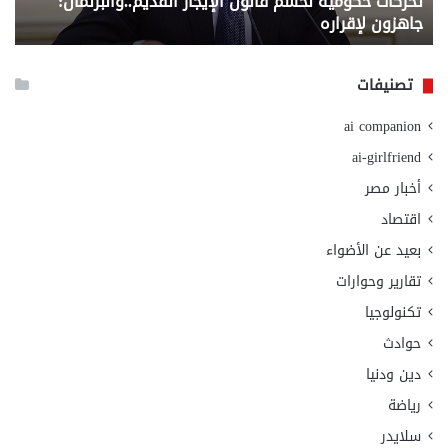
تحركات حكومية لحسم قانون الإيجار القديم..والبرلمان:
م
وزا
جاهزون لإقراره
و
الت
الا
تصنيفات
ai companion
ai-girlfriend
أخبار مصر
اقتصاد
بعيد عن الأضواء
تقارير وحوارات
تكنولوجيا
حوادث
دين ودنيا
رياضة
سلايدر