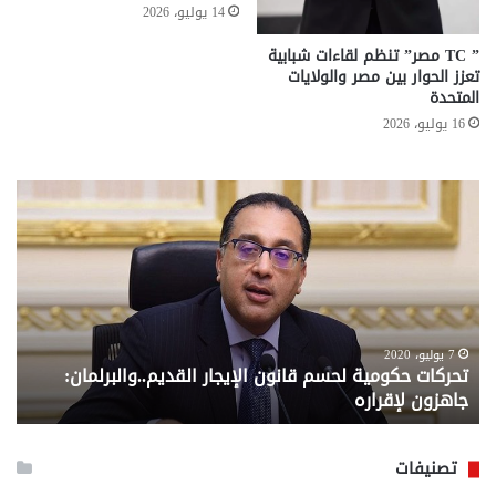
14 يوليو، 2026
” TC مصر” تنظم لقاءات شبابية
تعزز الحوار بين مصر والولايات
المتحدة
16 يوليو، 2026
تحركات
مع
حكومية
الم
لحسم
..
قانون
إلي
الإيجار
الم
القديم..والبرلمان:
الم
جاهزون
للص
لإقراره
من
7 يوليو، 2020
تحركات حكومية لحسم قانون الإيجار القديم..والبرلمان:
م
وزا
جاهزون لإقراره
و
الت
الا
تصنيفات