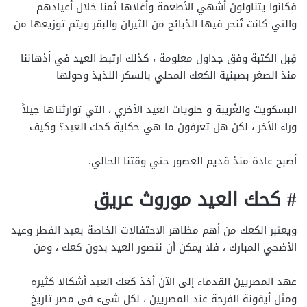
فكانوا يتناولون أشهي الأطعمة وأغلاها ثمنا خلال أعيادهم
والتي كانت تُنحر فيها الذبائح من الثيران والبقر ويتم توزيعها من
قِبل الكتبة وفق جداول معلومة ، كذلك ارتبط العيد في أذهاننا
منذ الصغر بصينية الكعك المحلي بالسكر اللذيذ وحولها
البسكويت والغُريبة و حلويات العيد الأخري ، التي توارثناها جيلاً
وراء الأخر ، لكن هل تعرفون ما هي حكاية كحك العيد؟ وكيف
أصبح عادة منذ قديم العصور حتي وقتنا الحالي.
# كحك العيد موروث عريق
ويعتبر الكعك من أهم مظاهر الاحتفالات الخاصة بعيد الفطر وعيد
الأضحي المبارك ، فلا يمكن أن نتصور العيد بدون كعك ، ومن
عهد المصريين القدماء إلى الآن أخذ كعك العيد أشكالا كثيره
ومثل أيقونة الفرحة عند المصريين ، لكل شىء فى مصر تاريخ