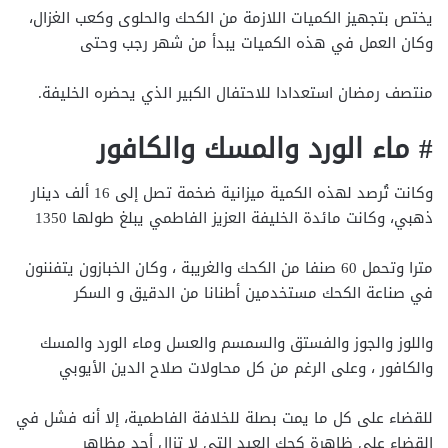
يختص بتجهيز الكميات اللازمة من الكحك والحلوى وكعب الغزال،
وكان العمل في هذه الكميات يبدأ من شهر رجب وحتى
منتصف رمضان استعدادا للاحتفال الكبير الذي يحضره الخليفة.
# ماء الورد والمسك والكافور
وكانت تُرصد لهذه الكمية ميزانية ضخمة تصل إلى 16 ألف دينار
ذهبي، وكانت مائدة الخليفة العزيز الفاطمي يبلغ طولها 1350
مترا وتحمل 60 صنفا من الكحك والغريبة ، وكان الخبازون يتفننون
في صناعة الكحك مستخدمين أطنانا من الدقيق و السكر
واللوز والجوز والفستق والسمسم والعسل وماء الورد والمسك
والكافور ، وعلى الرغم من كل محاولات صلاح الدين الأيوبي
للقضاء على كل ما يمت بصلة للخلافة الفاطمية، إلا أنه فشل في
القضاء على ظاهرة كحك العيد التي لا تزال أحد مظاهر