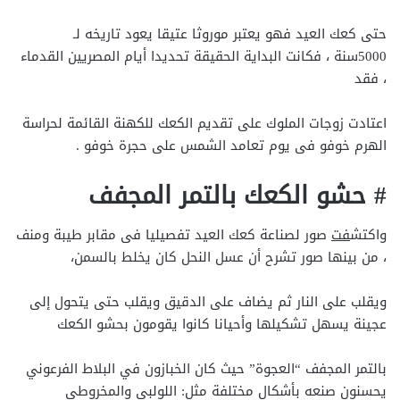
حتى كعك العيد فهو يعتبر موروثا عتيقا يعود تاريخه لـ
5000سنة ، فكانت البداية الحقيقة تحديدا أيام المصريين القدماء
، فقد
اعتادت زوجات الملوك على تقديم الكعك للكهنة القائمة لحراسة
الهرم خوفو فى يوم تعامد الشمس على حجرة خوفو .
# حشو الكعك بالتمر المجفف
واكتش
فت
صور لصناعة كعك العيد تفصيليا فى مقابر طيبة ومنف
، من بينها صور تشرح أن عسل النحل كان يخلط بالسمن،
ويقلب على النار ثم يضاف على الدقيق ويقلب حتى يتحول إلى
عجينة يسهل تشكيلها وأحيانا كانوا يقومون بحشو الكعك
بالتمر المجفف “العجوة” حيث كان الخبازون في البلاط الفرعوني
يحسنون صنعه بأشكال مختلفة مثل: اللولبي والمخروطي