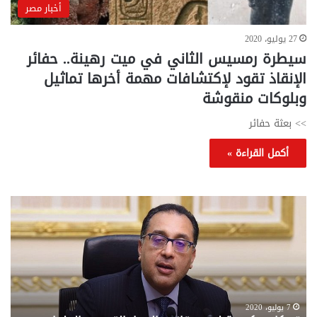
أخبار مصر
27 يوليو، 2020
سيطرة رمسيس الثاني في ميت رهينة.. حفائر
الإنقاذ تقود لإكتشافات مهمة أخرها تماثيل
وبلوكات منقوشة
>> بعثة حفائر
أكمل القراءة »
تحركات
مع
حكومية
الم
لحسم
..
قانون
إلي
الإيجار
الم
القديم..والبرلمان:
الم
جاهزون
للص
لإقراره
من
7 يوليو، 2020