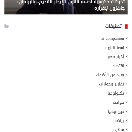
تحركات حكومية لحسم قانون الإيجار القديم..والبرلمان:
م
وزا
جاهزون لإقراره
و
الت
الا
تصنيفات
ai companion
ai-girlfriend
أخبار مصر
اقتصاد
بعيد عن الأضواء
تقارير وحوارات
تكنولوجيا
حوادث
دين ودنيا
رياضة
سلايدر