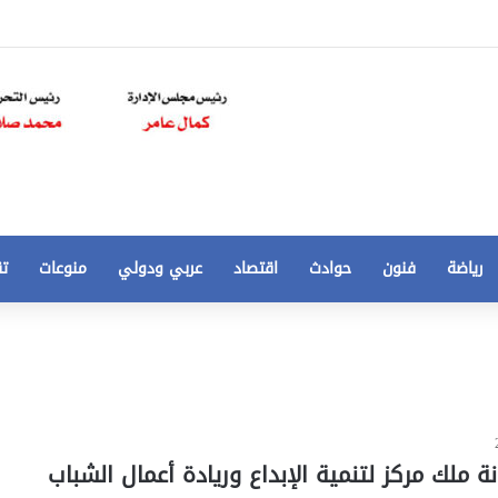
رياضة
فنون
حوادث
اقتصاد
عربي ودولي
منوعات
تق
تخفيض
سعر
المتر
من
250
21 أغسطس، 2020
الي
 مخالفات
تخفيض سعر المتر من 250 الي 50 جنيها
 ملك مركز لتنمية الإبداع وريادة أعمال الشباب
50