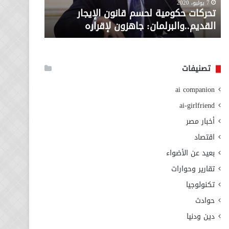
معاش المط
7 يوليو، 2020
لإقراره
من
تحركات حكومية لحسم قانون الإيجار
المطلوبة ل
وزارة
القديم..والبرلمان: جاهزون لإقراره
الاجتماعي
التضامن
الاجتماعي
تصنيفات
ai companion
ai-girlfriend
أخبار مصر
اقتصاد
بعيد عن الأضواء
تقارير وحوارات
تكنولوجيا
حوادث
دين ودنيا