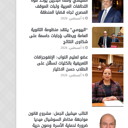
السيسي وملك البحرين يؤكد قوة
التحالفات العربية وثبات الموقف
المصري تجاه قضايا المنطقة
6 أغسطس، 2026
“البيومي” ينتقد منظومة الثانوية
العامة ويطالب بإجابات حاسمة على
شكاوى النتائج
6 أغسطس، 2026
عضو تعليم النواب: الإنفوجرافات
التعريفية بالكليات تسهّل على
الطلاب حسن الاختيار
6 أغسطس، 2026
النائب ميشيل الجمل: مشروع قانون
مواجهة مخاطر السوشيال ميديا
ضرورة لحماية الأسرة وصون حرية