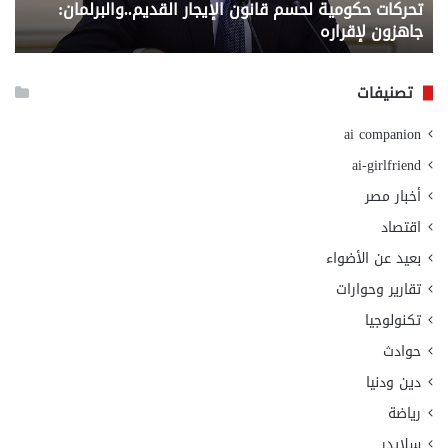
تحركات حكومية لحسم قانون الإيجار القديم..والبرلمان:
م
وزا
جاهزون لإقراره
و
الت
الا
تصنيفات
ai companion
ai-girlfriend
أخبار مصر
اقتصاد
بعيد عن الأضواء
تقارير وحوارات
تكنولوجيا
حوادث
دين ودنيا
رياضة
سلايدر