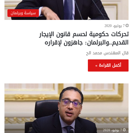
سياسة وبرلمان
7 يوليو، 2020
تحركات حكومية لحسم قانون الإيجار
القديم..والبرلمان: جاهزون لإقراره
قال المهندس محمد الح
أكمل القراءة »
تحركات
مع
حكومية
الم
لحسم
..
قانون
إلي
الإيجار
الم
القديم..والبرلمان:
الم
جاهزون
للص
لإقراره
من
7 يوليو، 2020