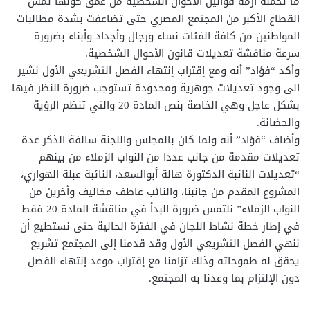
ما تحمله أزمة قوانين الأحوال الشخصية من عمق كونها تمس
القطاع الأكبر من المجتمع المصري حتى تضاعفت بشدة مطالبات
المواطنين من كافة الفئات نساء ورجال وأجداد وأبناء بضرورة
سرعة مناقشة تعديلات قانون الأحوال الشخصية.
وأكد “فؤاد” أنه ومع إقتراب إنتهاء الفصل التشريعي الأول نشير
الى وجود تعديلات جوهرية ومحدودة تستوجب ضرورة النظر فيها
بشكل عاجل وهي الخاصة بنص المادة 20 والتي تنظم الرؤية
والحضانة.
وأضاف “فؤاد” أنه ولما كان بالمجلس واللجنة سالفة الذكر عدة
تعديلات مقدمة من جانب عددا من النواب الزملاء من بينهم
“تعديلات النائبة الدكتورة هالة أبوالسعد، النائبة عبلة الهواري،
المشروع المقدم من جانبنا، والنائب عاطف مخاليف وأخرين من
النواب الزملاء” نلتمس ضرورة البدأ في مناقشة المادة 20 فقط
في إطار خطة نشاط اللجان في الفترة الحالية حتى نستطيع أن
ننهي الفصل التشريعي الأول وقد قدمنا إلى المجتمع تشريع
يحقق له طموحاته وذلك تزامنا مع إقتراب موعد إنتهاء الفصل
دون الإلتزام بما وعدنا به المجتمع.