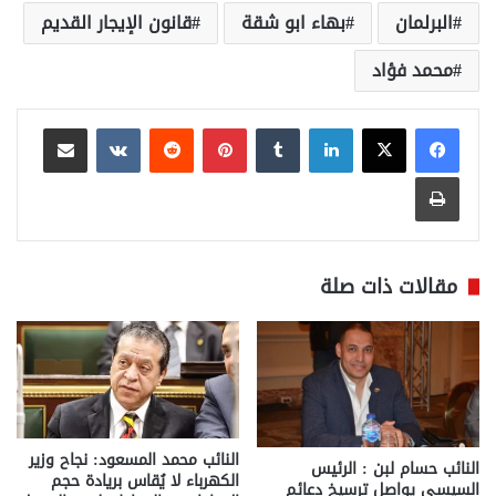
البرلمان
بهاء ابو شقة
قانون الإيجار القديم
محمد فؤاد
لينكدإن
بينتيريست
مشاركة عبر البريد
طباعة
مقالات ذات صلة
النائب محمد المسعود: نجاح وزير
النائب حسام لبن : الرئيس
الكهرباء لا يُقاس بريادة حجم
السيسي يواصل ترسيخ دعائم