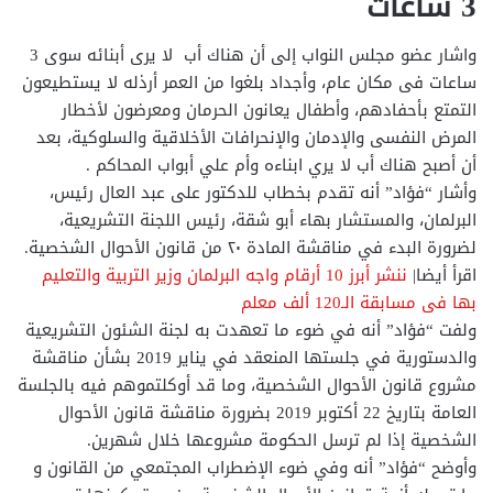
3 ساعات
واشار عضو مجلس النواب إلى أن هناك أب لا يرى أبنائه سوى 3
ساعات فى مكان عام، وأجداد بلغوا من العمر أرذله لا يستطيعون
التمتع بأحفادهم، وأطفال يعانون الحرمان ومعرضون لأخطار
المرض النفسى والإدمان والإنحرافات الأخلاقية والسلوكية، بعد
أن أصبح هناك أب لا يري ابناءه وأم علي أبواب المحاكم .
وأشار “فؤاد” أنه تقدم بخطاب للدكتور على عبد العال رئيس،
البرلمان، والمستشار بهاء أبو شقة، رئيس اللجنة التشريعية،
لضرورة البدء في مناقشة المادة ٢٠ من قانون الأحوال الشخصية.
اقرأ أيضا|
ننشر أبرز 10 أرقام واجه البرلمان وزير التربية والتعليم
بها فى مسابقة الـ120 ألف معلم
ولفت “فؤاد” أنه في ضوء ما تعهدت به لجنة الشئون التشريعية
والدستورية في جلستها المنعقد في يناير 2019 بشأن مناقشة
مشروع قانون الأحوال الشخصية، وما قد أوكلتموهم فيه بالجلسة
العامة بتاريخ 22 أكتوبر 2019 بضرورة مناقشة قانون الأحوال
الشخصية إذا لم ترسل الحكومة مشروعها خلال شهرين.
وأوضح “فؤاد” أنه وفي ضوء الإضطراب المجتمعي من القانون و