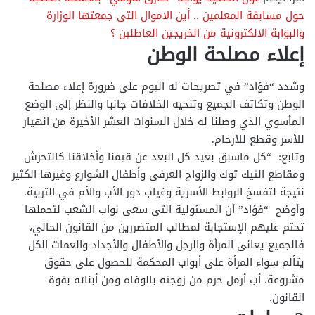
حول مسابقة المعلمين .. أين الاموال التى جمعتها الوزارة
والبوابة الالكترونية من الخريجين العاطلين ؟
إعلاء مصلحة الوطن
وشدد “فؤاد” في تصريحات له اليوم على ضرورة إعلاء مصلحة
الوطن وتكاتف الجميع وتنحيه الخلافات جانبا والنظر إلى الوضع
المأسوي الذي وصلنا له خلال السنوات العشر الأخيرة من انهيار
للأسر وقطع للأرحام.
وتابع: “كل ماسبق بعيد كل البعد عن قيمنا وأخلاقنا كالتحرش
ومقاطع التيك توك والزواج العرفى وأطفال الشوارع وغيرها الكثير
نتيجة لتفسخ الروابط الأسرية وغياب دور الأب والأم في التربية.
وأوضح “فؤاد” أن المسئولية التى سعى نواب الشعب لتحملها
تحتم عليهم الإستجابة لمطالب المتضررين من القانون الحالي،
فالجميع يعانى المرأة والرجل والأطفال والأجداد والعمات الكل
يتألم سواء المرأة على أبواب المحكمة للحصول على حقوق
مشروعة، أب أرمل حرم من زوجته بالوفاه ومن أبنائه بقوة
القانون.