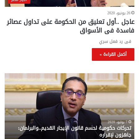
26 يونيو، 2020
عاجل ..أول تعليق من الحكومة على تداول عصائر
فاسدة فى الأسواق
فى رد فعل سري
أكمل القراءة »
تحركات
مع
حكومية
الم
لحسم
..
قانون
إلي
الإيجار
الم
القديم..والبرلمان:
الم
جاهزون
للص
لإقراره
من
7 يوليو، 2020
تحركات حكومية لحسم قانون الإيجار القديم..والبرلمان:
م
وزا
جاهزون لإقراره
و
الت