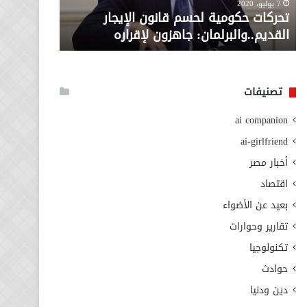
معاش المط
7 يوليو، 2020
لإقراره
من
تحركات حكومية لحسم قانون الإيجار
المطلوبة ل
وزارة
القديم..والبرلمان: جاهزون لإقراره
الاجتماعي
التضامن
الاجتماعي
تصنيفات
ai companion
ai-girlfriend
أخبار مصر
اقتصاد
بعيد عن الأضواء
تقارير وحوارات
تكنولوجيا
حوادث
دين ودنيا