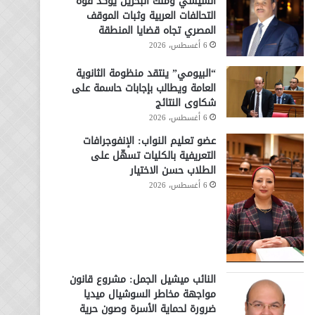
السيسي وملك البحرين يؤكد قوة
التحالفات العربية وثبات الموقف
المصري تجاه قضايا المنطقة
6 أغسطس، 2026
“البيومي” ينتقد منظومة الثانوية
العامة ويطالب بإجابات حاسمة على
شكاوى النتائج
6 أغسطس، 2026
عضو تعليم النواب: الإنفوجرافات
التعريفية بالكليات تسهّل على
الطلاب حسن الاختيار
6 أغسطس، 2026
النائب ميشيل الجمل: مشروع قانون
مواجهة مخاطر السوشيال ميديا
ضرورة لحماية الأسرة وصون حرية