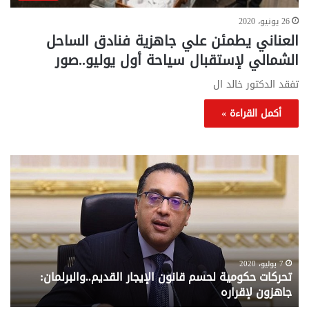
26 يونيو، 2020
العناني يطمئن علي جاهزية فنادق الساحل
الشمالي لإستقبال سياحة أول يوليو..صور
تفقد الدكتور خالد ال
أكمل القراءة »
تحركات
مع
حكومية
الم
لحسم
..
قانون
إلي
الإيجار
الم
القديم..والبرلمان:
الم
جاهزون
للص
لإقراره
من
7 يوليو، 2020
تحركات حكومية لحسم قانون الإيجار القديم..والبرلمان:
م
وزا
جاهزون لإقراره
و
الت
الا