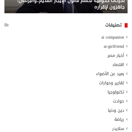
تحركات حكومية لحسم قانون الإيجار القديم..والبرلمان:
م
وزا
جاهزون لإقراره
و
الت
الا
تصنيفات
ai companion
ai-girlfriend
أخبار مصر
اقتصاد
بعيد عن الأضواء
تقارير وحوارات
تكنولوجيا
حوادث
دين ودنيا
رياضة
سلايدر