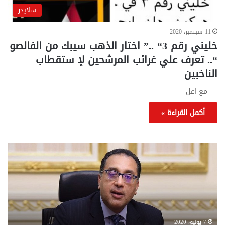
سلايدر
11 سبتمبر، 2020
خليني رقم 3“ ..” اختار الذهب سيبك من الفالصو
“.. تعرف علي غرائب المرشحين لإ ستقطاب
الناخبين
مع اعل
أكمل القراءة »
تحركات
مع
حكومية
الم
لحسم
..
قانون
إلي
الإيجار
الم
القديم..والبرلمان:
الم
جاهزون
للص
لإقراره
من
7 يوليو، 2020