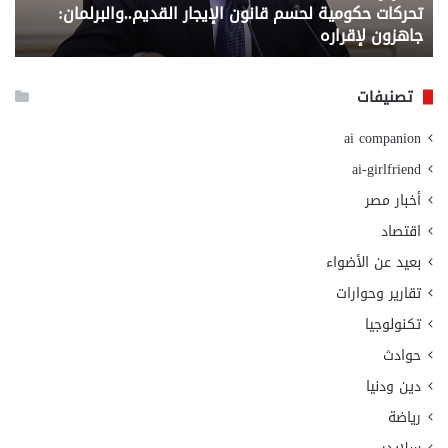
تحركات حكومية لحسم قانون الإيجار القديم..والبرلمان:
م
وزا
جاهزون لإقراره
و
الت
الا
تصنيفات
ai companion
ai-girlfriend
أخبار مصر
اقتصاد
بعيد عن الأضواء
تقارير وحوارات
تكنولوجيا
حوادث
دين ودنيا
رياضة