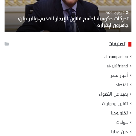
جاهزون
للص
لإقراره
من
7 يوليو، 2020
تحركات حكومية لحسم قانون الإيجار القديم..والبرلمان:
م
وزا
جاهزون لإقراره
و
الت
الا
تصنيفات
ai companion
ai-girlfriend
أخبار مصر
اقتصاد
بعيد عن الأضواء
تقارير وحوارات
تكنولوجيا
حوادث
دين ودنيا