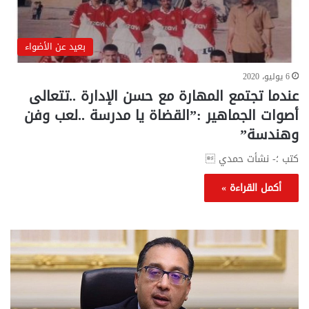
بعيد عن الأضواء
6 يوليو، 2020
عندما تجتمع المهارة مع حسن الإدارة ..تتعالى
أصوات الجماهير :”القضاة يا مدرسة ..لعب وفن
وهندسة”
كتب ؛- نشأت حمدي 
أكمل القراءة »
تحركات
مع
حكومية
الم
لحسم
..
قانون
إلي
الإيجار
الم
القديم..والبرلمان:
الم