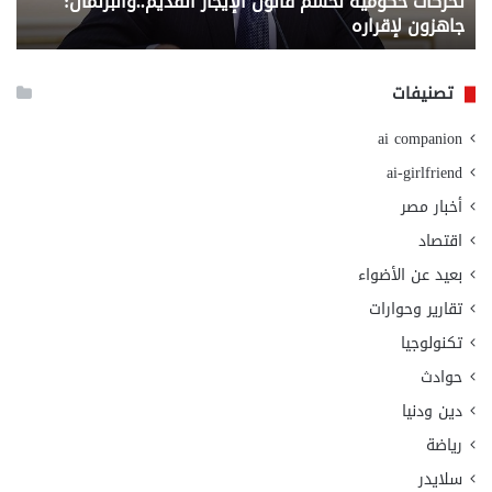
تحركات حكومية لحسم قانون الإيجار القديم..والبرلمان:
م
وزا
جاهزون لإقراره
و
الت
الا
تصنيفات
ai companion
ai-girlfriend
أخبار مصر
اقتصاد
بعيد عن الأضواء
تقارير وحوارات
تكنولوجيا
حوادث
دين ودنيا
رياضة
سلايدر