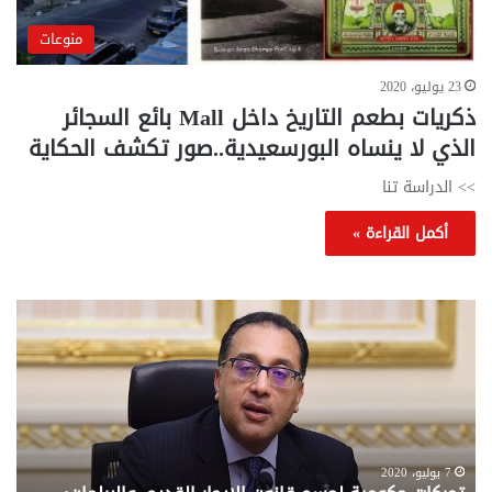
منوعات
23 يوليو، 2020
ذكريات بطعم التاريخ داخل Mall بائع السجائر
الذي لا ينساه البورسعيدية..صور تكشف الحكاية
>> الدراسة تنا
أكمل القراءة »
تحركات
مع
حكومية
الم
لحسم
..
قانون
إلي
الإيجار
الم
القديم..والبرلمان:
الم
جاهزون
للص
لإقراره
من
7 يوليو، 2020