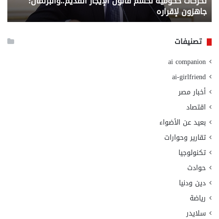
تحركات حكومية لحسم قانون الإيجار القديم..والبرلمان:
م
وزا
جاهزون لإقراره
و
الت
الا
تصنيفات
ai companion
ai-girlfriend
أخبار مصر
اقتصاد
بعيد عن الأضواء
تقارير وحوارات
تكنولوجيا
حوادث
دين ودنيا
رياضة
سلايدر