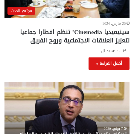
مجتمع الحدث
26 مارس، 2024
سينيميديا Cinemedia’ تنظم افطارا جماعيا
لتعزيز العلاقات الاجتماعية وروح الفريق
كتب : :سيد ال
أكمل القراءة »
تحركات
مع
حكومية
الم
لحسم
..
قانون
إلي
الإيجار
الم
القديم..والبرلمان:
الم
جاهزون
للص
لإقراره
من
7 يوليو، 2020