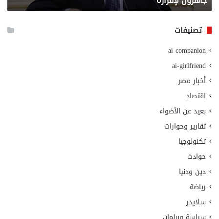
جاهزون لإقراره
و
الت
الا
تصنيفات
ai companion
ai-girlfriend
أخبار مصر
اقتصاد
بعيد عن الأضواء
تقارير وحوارات
تكنولوجيا
حوادث
دين ودنيا
رياضة
سلايدر
سياسة وبرلمان