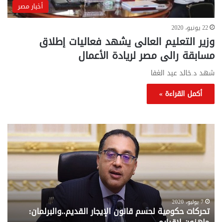
أخبار مصر
22 يونيو، 2020
وزير التعليم العالى يشهد فعاليات إطلاق
مسابقة رالى مصر لريادة الأعمال
شهد د.خالد عبد الغفا
أكمل القراءة »
تحركات
مع
حكومية
الم
لحسم
..
قانون
إلي
الإيجار
الم
القديم..والبرلمان:
الم
جاهزون
للص
لإقراره
من
7 يوليو، 2020
تحركات حكومية لحسم قانون الإيجار القديم..والبرلمان:
م
وزا