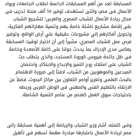
المسابقة تعد من أهم المسابقات الداعمة لطلاب الجامعات ورواد
الأعمال فى مصر، والتى تستهدف توفير 50 ألف منحة تدريب فى
مجال ريادة الأعمال للشباب المصرى والعربى؛ لتشجيع الشباب
على إقامة مشاريع ناشئة خاصة بهم وتنمية مهاراتهم الفكرية،
وتحويل أفكارهم إلي مشروعات حقيقية علي أرض الواقع، وتوفير
فرص عمل للشباب المصري، مشيراً إلى أن اختيار توقيت المسابقة
يعكس مدى الإدراك بما يحدث حولنا على كافة الأصعدة وخاصة
فى ظل جائحة فيروس كورونا المستجد، والذى يتطلب حث
الشباب على امتلاك روح التميز والإبداع والابتكار، واحتضان
المبدعين والموهوبين من الشباب، لافتاً إلى ضرورة الاهتمام
بالبحث العلمى وتعزيز أواصر التعاون بين مراكز البحوث، فضلاً عن
الارتقاء بالتعليم الفنى والمهنى فى الوطن العربى وربطه
باحتياجات سوق العمل كعنصر من عناصر التنمية الشاملة.
وفى كلمته، أشار وزير الشباب والرياضة إلى أهمية مسابقة رالى
مصر لريادة الأعمال باعتبارها مبادرة مهمة تسهم فى تأهيل