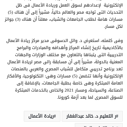
الإلكترونية لإعدادهم لسوق العمل وريادة الأعمال فى ظل
التحديات التى تواجه مصر والعالم حالياً، مشيراً إلى أن هناك (5)
مسارات هامة لطلاب الجامعات والشباب، معلناً أن هناك (3) جوائز
لكل مسار.
وفى كلمته، استعرض د. وائل الدسوقى مدير مركز ريادة الأعمال
بالأكاديمية تاريخ إنشاء المركز وأهدافه والمبادرات والبرامج
التدريبية التى يتبناها بالتعاون مع مختلف الوزارات والجهات
المعنية بالدولة، مشيراً إلى أن مسابقة رالى مصر لريادة الأعمال
تعد برنامج تدريبي متكامل للشباب المصري والعربي بالمنصات
الإلكترونية وأنها تتضمن (5) مسارات وهى: التكنولوجيا، والأفكار
العامة المبتكرة وهى خاصة بطلبة الجامعات، بالإضافة إلى
الصناعة، والسياحة، ومسار 2021 والخاص بالخدمات المبتكرة
للسوق المصرى لما بعد أزمة كورونا.
ر التعليم د. خالد عبدالغفار
ريادة الأعمال