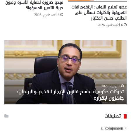
ميديا ضرورة لحماية الأسرة وصون
عضو تعليم النواب: الإنفوجرافات
حرية التعبير المسؤولة
التعريفية بالكليات تسهّل على
6 أغسطس، 2026
الطلاب حسن الاختيار
6 أغسطس، 2026
تحركات
مع
حكومية
الم
لحسم
..
قانون
إلي
الإيجار
الم
القديم..والبرلمان:
الم
جاهزون
للص
لإقراره
من
7 يوليو، 2020
تحركات حكومية لحسم قانون الإيجار القديم..والبرلمان:
م
وزا
جاهزون لإقراره
و
الت
الا
تصنيفات
ai companion