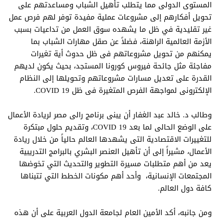
المستوى الدولى مما يتطلب تأهيل الشباب ومساعدتهم على
تحويل أفكارهم إلى مشروعات عملية مفيدة توفر لهم فرص عمل
غير تقليدية في ظل ما يشهده سوق العمل من تداعيات بسبب
الأزمة العالمية الراهنة، فضلاً عن صقل مهارات الشباب بما
يمكنهم من تحويل مشروعاتهم فى ظل حدوث أية تغيرات
مفاجئة مثل جائحة فيروس كورونا المستجد، بحيث يكون لديهم
القدرة على تعديل مسارات مشروعاتهم وتحويلها إلى النظام
الإلكترونى لمواجهة الفرص المتغيرة فى ظل
COVID 19
.
وطالب د. خالد عبد الغفار أن يبنى برنامج رالى مصر لريادة الأعمال
على الوضع الحالى لما بعد
COVID 19
، وتقديم حلول مبتكرة
للتغييرات الاقتصادية التى يشهدها العالم حالياً من خلال ريادة
الأعمال، مشيراً إلى أن تأهيل العنصر البشري بالبرامج التدريبية
يعد من أهم متطلبات مسيرة التطوير والتحديث التي تخوضها
المجتمعات الإنسانية، وأحد أهم مكونات الخطط التي تتبناها
كافة دول العالم.
ومن جانبه، أكد الأمين العام لجامعة الدول العربية على أن هذه