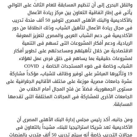
والنقل البحرى إلى أن تنظيم المسابقة للعام الثالث على التوالي
يأتى فى إطار اتفاقية التعاون بين مركز ريادة الأعمال
بالأكاديمية والبنك الأهلى المصرى لتوفير 50 ألف منحة تدريب
فى مجال ريادة الأعمال لتأهيل الشباب، وذلك انطلاقا من دور
الأكاديمية فى دعم الشباب العربى والمصرى لتعزيز المعرفة
الريادية، ودعم أفكار المشروعات التى تسهم فى التنمية
الاقتصادية من خلال تأهيلهم ومساعدتهم على تطوير أفكار
لمشروعات حقيقية بما يساهم فى خلق فرص عمل لهؤلاء
الشباب، وخاصة فى ضوء المستجدات الخاصة بـ
COVID
19
وتأثيرها المباشر على توفير وظائف للشباب، مؤكداً مشاركة
عشرة جامعات مصرية موزعة على مختلف الأقاليم الجغرافية على
مستوى الجمهورية، فضلاً عن فتح المجال أمام الطلاب من
الجامعات الأخرى للمشاركة فى المجالات المختلفة التى تقدمها
المسابقة.
ومن جانبه، أكد رئيس مجلس إدارة البنك الأهلى المصرى أن
الأكاديمية تعد شريكا استراتيجيا للبنك، مشيداً بالتعاون فى
مجالات التدريب خاصة أنه سيتم تدريب 50 ألف متدرب بالمنصات