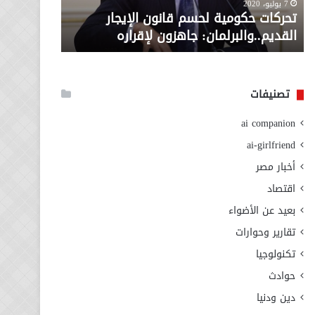
معاش المط
7 يوليو، 2020
لإقراره
من
تحركات حكومية لحسم قانون الإيجار
المطلوبة ل
وزارة
القديم..والبرلمان: جاهزون لإقراره
الاجتماعي
التضامن
الاجتماعي
تصنيفات
ai companion
ai-girlfriend
أخبار مصر
اقتصاد
بعيد عن الأضواء
تقارير وحوارات
تكنولوجيا
حوادث
دين ودنيا