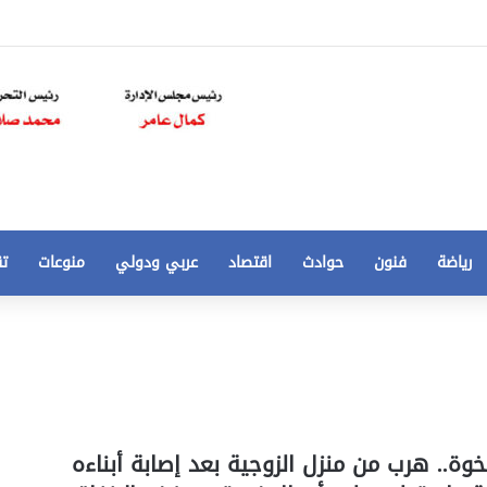
رياضة
فنون
حوادث
اقتصاد
عربي ودولي
منوعات
تق
تخفيض
سعر
المتر
من
250
21 أغسطس، 2020
الي
 مخالفات
تخفيض سعر المتر من 250 الي 50 جنيها
وة.. هرب من منزل الزوجية بعد إصابة أبناءه
50