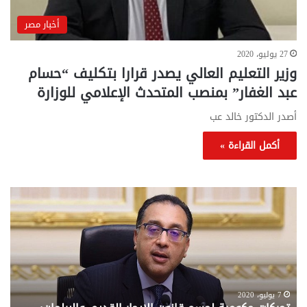
أخبار مصر
27 يوليو، 2020
وزير التعليم العالي يصدر قرارا بتكليف “حسام
عبد الغفار” بمنصب المتحدث الإعلامي للوزارة
أصدر الدكتور خالد عب
أكمل القراءة »
تحركات
مع
حكومية
الم
لحسم
..
قانون
إلي
الإيجار
الم
القديم..والبرلمان:
الم
جاهزون
للص
لإقراره
من
7 يوليو، 2020