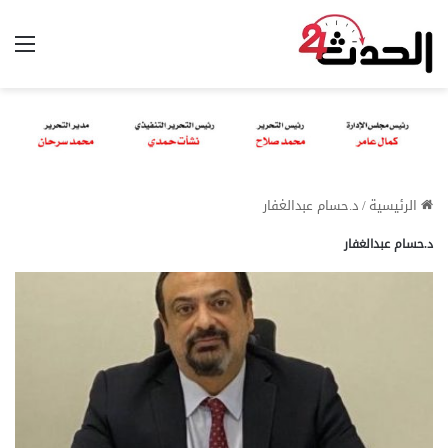
الق
الرئيسية
/
د.حسام عبدالغفار
د.حسام عبدالغفار