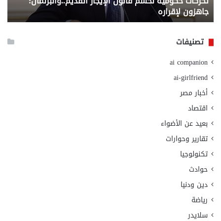
تحركات حكومية لحسم قانون الإيجار القديم..والبرلمان:
م
وزا
جاهزون لإقراره
و
الت
الا
تصنيفات
ai companion
ai-girlfriend
أخبار مصر
اقتصاد
بعيد عن الأضواء
تقارير وحوارات
تكنولوجيا
حوادث
دين ودنيا
رياضة
سلايدر