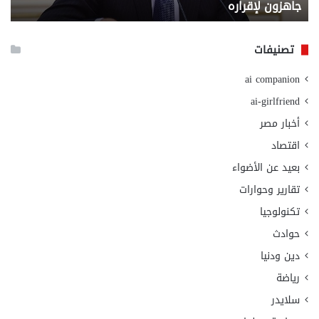
جاهزون لإقراره
و
الت
الا
تصنيفات
ai companion
ai-girlfriend
أخبار مصر
اقتصاد
بعيد عن الأضواء
تقارير وحوارات
تكنولوجيا
حوادث
دين ودنيا
رياضة
سلايدر