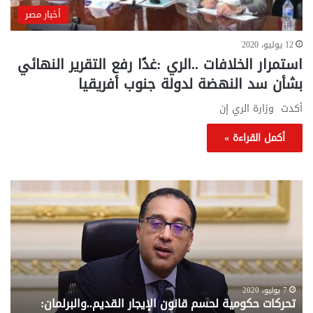
أخبار مصر
12 يوليو، 2020
استمرار الخلافات ..الري :غدًا رفع التقرير النهائي
بشأن سد النهضة لدولة جنوب أفريقيا
أكدت وزارة الري إن
أكمل القراءة »
تحركات
مع
حكومية
الم
لحسم
..
قانون
إلي
الإيجار
الم
القديم..والبرلمان:
الم
جاهزون
للص
لإقراره
من
7 يوليو، 2020
تحركات حكومية لحسم قانون الإيجار القديم..والبرلمان:
م
وزا