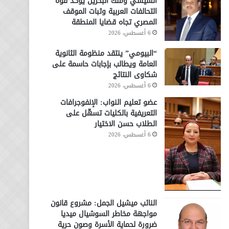
السيسي وملك البحرين يؤكد قوة
التحالفات العربية وثبات الموقف
المصري تجاه قضايا المنطقة
6 أغسطس، 2026
“البيومي” ينتقد منظومة الثانوية
العامة ويطالب بإجابات حاسمة على
شكاوى النتائج
6 أغسطس، 2026
عضو تعليم النواب: الإنفوجرافات
التعريفية بالكليات تسهّل على
الطلاب حسن الاختيار
6 أغسطس، 2026
النائب ميشيل الجمل: مشروع قانون
مواجهة مخاطر السوشيال ميديا
ضرورة لحماية الأسرة وصون حرية