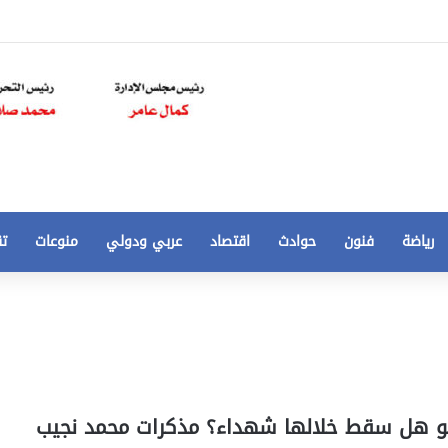
رياضة
فنون
حوادث
اقتصاد
عربي ودولي
منوعات
تق
تخفيض
سعر
المتر
من
250
21 أغسطس، 2020
الي
 مخالفات
تخفيض سعر المتر من 250 الي 50 جنيها
23 يوليو هل سقط خلالها شهداء؟ مذكرات محمد نجيب
50