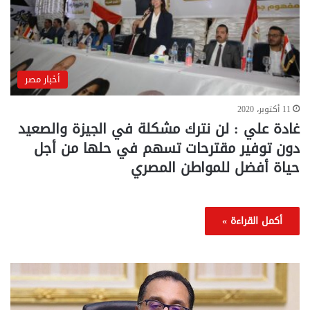
أخبار مصر
11 أكتوبر، 2020
غادة علي : لن نترك مشكلة في الجيزة والصعيد
دون توفير مقترحات تسهم في حلها من أجل
حياة أفضل للمواطن المصري
أكمل القراءة »
تحركات
مع
حكومية
الم
لحسم
..