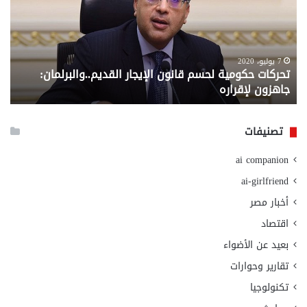
قانون
إلي
الإيجار
الم
القديم..والبرلمان:
الم
جاهزون
للص
لإقراره
من
7 يوليو، 2020
تحركات حكومية لحسم قانون الإيجار القديم..والبرلمان:
م
وزا
جاهزون لإقراره
و
الت
الا
تصنيفات
ai companion
ai-girlfriend
أخبار مصر
اقتصاد
بعيد عن الأضواء
تقارير وحوارات
تكنولوجيا