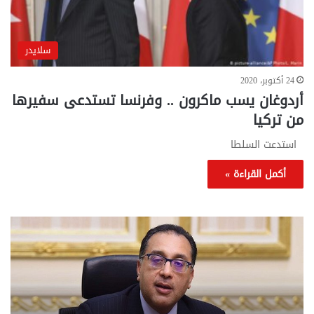
سلايدر
24 أكتوبر، 2020
أردوغان يسب ماكرون .. وفرنسا تستدعى سفيرها
من تركيا
استدعت السلطا
أكمل القراءة »
تحركات
مع
حكومية
الم
لحسم
..
قانون
إلي
الإيجار
الم
القديم..والبرلمان:
الم
جاهزون
للص