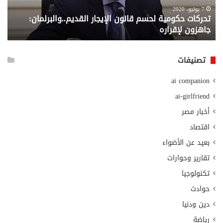
لإقراره
من
7 يوليو، 2020
تحركات حكومية لحسم قانون الإيجار القديم..والبرلمان:
م
وزا
جاهزون لإقراره
و
الت
الا
تصنيفات
ai companion
ai-girlfriend
أخبار مصر
اقتصاد
بعيد عن الأضواء
تقارير وحوارات
تكنولوجيا
حوادث
دين ودنيا
رياضة