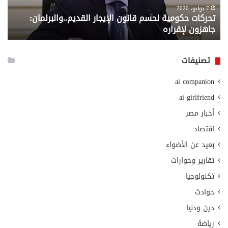
لإقراره
من
7 يوليو، 2020
تحركات حكومية لحسم قانون الإيجار القديم..والبرلمان:
م
وزا
جاهزون لإقراره
و
الت
الا
تصنيفات
ai companion
ai-girlfriend
أخبار مصر
اقتصاد
بعيد عن الأضواء
تقارير وحوارات
تكنولوجيا
حوادث
دين ودنيا
رياضة