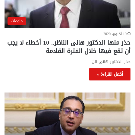
منوعات
19 أكتوبر، 2020
حذر منها الدكتور هانى الناظر.. 10 أخطاء لا يجب
أن تقع فيها خلال الفترة القادمة
حذر الدكتور هانى الن
أكمل القراءة »
تحركات
مع
حكومية
الم
لحسم
..
قانون
إلي
الإيجار
الم
القديم..والبرلمان:
الم
جاهزون
للص