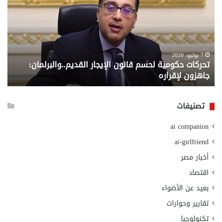
لحسم
..
قانون
إلي
الإيجار
الم
القديم..والبرلمان:
الم
جاهزون
للص
لإقراره
من
7 يوليو، 2020
تحركات حكومية لحسم قانون الإيجار القديم..والبرلمان:
م
وزا
جاهزون لإقراره
و
الت
الا
تصنيفات
ai companion
ai-girlfriend
أخبار مصر
اقتصاد
بعيد عن الأضواء
تقارير وحوارات
تكنولوجيا