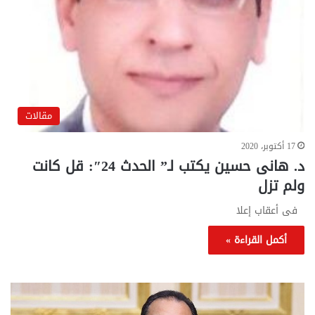
مقالات
17 أكتوبر، 2020
د. هانى حسين يكتب لـ” الحدث 24″: قل كانت
ولم تزل
فى أعقاب إعلا
أكمل القراءة »
تحركات
مع
حكومية
الم