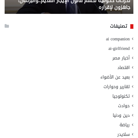
تحركات حكومية لحسم قانون الإيجار القديم..والبرلمان:
م
وزا
جاهزون لإقراره
و
الت
الا
تصنيفات
ai companion
ai-girlfriend
أخبار مصر
اقتصاد
بعيد عن الأضواء
تقارير وحوارات
تكنولوجيا
حوادث
دين ودنيا
رياضة
سلايدر