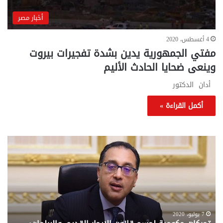
أخبار مصر
4 أغسطس، 2020
مفتي الجمهورية يدين بشدة تفجيرات بيروت
وينعى ضحايا الحادث الأليم
أدان الدكتور
أكمل القراءة »
تحركات
مع
حكومية
الم
لحسم
..
قانون
إلي
الإيجار
الم
القديم..والبرلمان:
الم
جاهزون
للص
لإقراره
من
7 يوليو، 2020