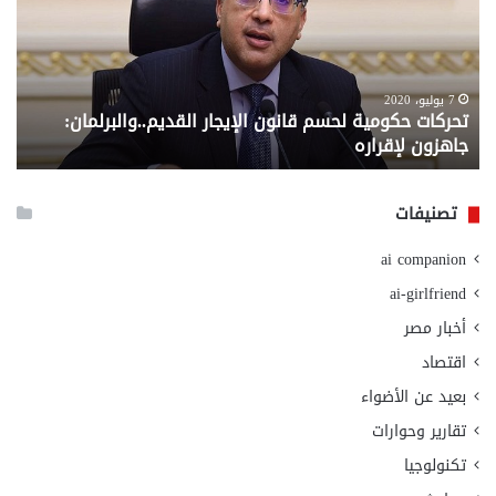
قانون
إلي
الإيجار
الم
القديم..والبرلمان:
الم
جاهزون
للص
لإقراره
من
7 يوليو، 2020
تحركات حكومية لحسم قانون الإيجار القديم..والبرلمان:
م
وزا
جاهزون لإقراره
و
الت
الا
تصنيفات
ai companion
ai-girlfriend
أخبار مصر
اقتصاد
بعيد عن الأضواء
تقارير وحوارات
تكنولوجيا