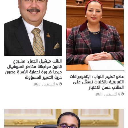
النائب ميشيل الجمل: مشروع
قانون مواجهة مخاطر السوشيال
ميديا ضرورة لحماية الأسرة وصون
عضو تعليم النواب: الإنفوجرافات
حرية التعبير المسؤولة
التعريفية بالكليات تسهّل على
6 أغسطس، 2026
الطلاب حسن الاختيار
6 أغسطس، 2026
تحركات
مع
حكومية
الم
لحسم
..