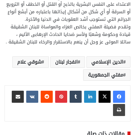
الاعتداء على النفس البشرية بالذبح أو القتل أو الخطف أو الترويع
أو السرقة أو أي شكل من أشكال إيذائها باعتباره من أبشع أنواع
الجرائم التي تستوجب أشد العقوبات في الدنيا والآخرة.
وتقدم فضيلة المفتي بخالص العزاء والمواساة للبنان الشقيقة
قيادة وحكومة وشعبًا ولأسر ضحايا الحادث الإرهابى الأليم ،
سائلا المولى عز وجل أن ينعم بالاستقرار والرخاء للبنان الشقيقة .
الدين الإسلامي
انفجار لبنان
شوقي علام
مفتي الجمهورية
لينكدإن
بينتيريست
مشاركة عبر البريد
طباعة
مقالات ذات صلة