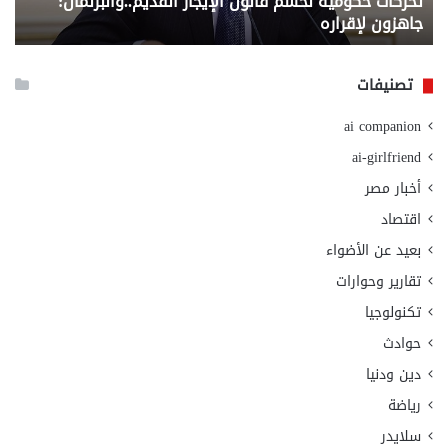
تحركات حكومية لحسم قانون الإيجار القديم..والبرلمان:
م
وزا
جاهزون لإقراره
و
الت
الا
تصنيفات
ai companion
ai-girlfriend
أخبار مصر
اقتصاد
بعيد عن الأضواء
تقارير وحوارات
تكنولوجيا
حوادث
دين ودنيا
رياضة
سلايدر