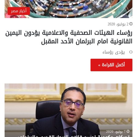
أخبار مصر
2 يوليو، 2020
رؤساء الهيئات الصحفية والاعلامية يؤدون اليمين
القانونية امام البرلمان الأحد المقبل
O يؤدى رؤساء
أكمل القراءة »
تحركات
مع
حكومية
الم
لحسم
..
قانون
إلي
الإيجار
الم
القديم..والبرلمان:
الم
جاهزون
للص
لإقراره
من
7 يوليو، 2020