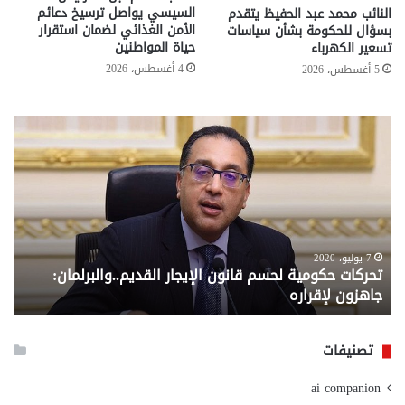
السيسي يواصل ترسيخ دعائم
النائب محمد عبد الحفيظ يتقدم
الأمن الغذائي لضمان استقرار
بسؤال للحكومة بشأن سياسات
حياة المواطنين
تسعير الكهرباء
4 أغسطس، 2026
5 أغسطس، 2026
تحركات
مع
حكومية
الم
لحسم
..
قانون
إلي
الإيجار
الم
القديم..والبرلمان:
الم
جاهزون
للص
لإقراره
من
7 يوليو، 2020
تحركات حكومية لحسم قانون الإيجار القديم..والبرلمان:
م
وزا
جاهزون لإقراره
و
الت
الا
تصنيفات
ai companion