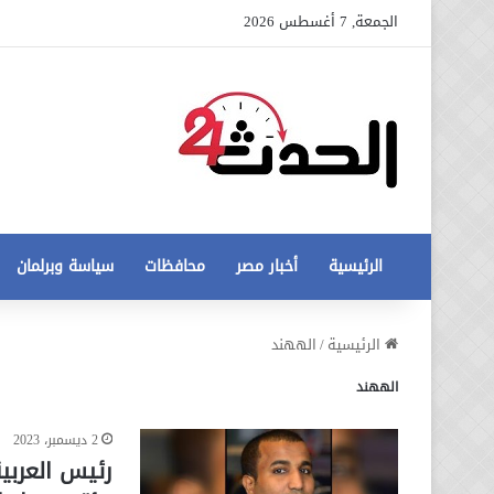
الجمعة, 7 أغسطس 2026
الرئيسية
أخبار مصر
محافظات
سياسة وبرلمان
عاجل
الرئيسية
/
الههند
تطورات
الههند
جديدة
في
أزمة
2 ديسمبر، 2023
12 أغسطس، 2020
مخالفات
عاجل تطورات جديدة في أزمة
رئيس العربي
البناء