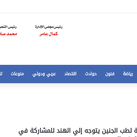
رياضة
فنون
حوادث
اقتصاد
عربي ودولي
منوعات
تق
تخفيض
سعر
المتر
من
250
21 أغسطس، 2020
الي
 مخالفات
تخفيض سعر المتر من 250 الي 50 جنيها
ة لطب الجنين يتوجه إلي الهند للمشاركة في
50