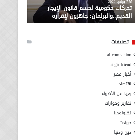
معاش المط
7 يوليو، 2020
لإقراره
من
تحركات حكومية لحسم قانون الإيجار
المطلوبة ل
وزارة
القديم..والبرلمان: جاهزون لإقراره
الاجتماعي
التضامن
الاجتماعي
تصنيفات
ai companion
ai-girlfriend
أخبار مصر
اقتصاد
بعيد عن الأضواء
تقارير وحوارات
تكنولوجيا
حوادث
دين ودنيا