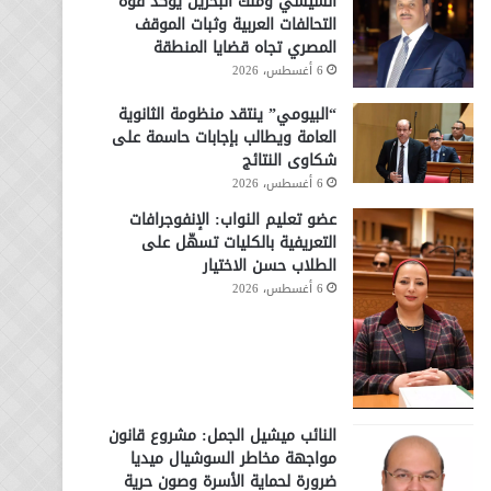
السيسي وملك البحرين يؤكد قوة
التحالفات العربية وثبات الموقف
المصري تجاه قضايا المنطقة
6 أغسطس، 2026
“البيومي” ينتقد منظومة الثانوية
العامة ويطالب بإجابات حاسمة على
شكاوى النتائج
6 أغسطس، 2026
عضو تعليم النواب: الإنفوجرافات
التعريفية بالكليات تسهّل على
الطلاب حسن الاختيار
6 أغسطس، 2026
النائب ميشيل الجمل: مشروع قانون
مواجهة مخاطر السوشيال ميديا
ضرورة لحماية الأسرة وصون حرية