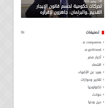
معاش المط
7 يوليو، 2020
لإقراره
من
تحركات حكومية لحسم قانون الإيجار
المطلوبة ل
وزارة
القديم..والبرلمان: جاهزون لإقراره
الاجتماعي
التضامن
الاجتماعي
تصنيفات
ai companion
ai-girlfriend
أخبار مصر
اقتصاد
بعيد عن الأضواء
تقارير وحوارات
تكنولوجيا
حوادث
دين ودنيا