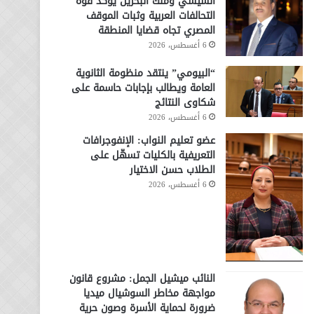
السيسي وملك البحرين يؤكد قوة
التحالفات العربية وثبات الموقف
المصري تجاه قضايا المنطقة
6 أغسطس، 2026
“البيومي” ينتقد منظومة الثانوية
العامة ويطالب بإجابات حاسمة على
شكاوى النتائج
6 أغسطس، 2026
عضو تعليم النواب: الإنفوجرافات
التعريفية بالكليات تسهّل على
الطلاب حسن الاختيار
6 أغسطس، 2026
النائب ميشيل الجمل: مشروع قانون
مواجهة مخاطر السوشيال ميديا
ضرورة لحماية الأسرة وصون حرية