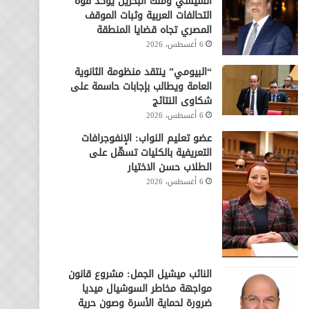
السيسي وملك البحرين يؤكد قوة
التحالفات العربية وثبات الموقف
المصري تجاه قضايا المنطقة
6 أغسطس، 2026
“البيومي” ينتقد منظومة الثانوية
العامة ويطالب بإجابات حاسمة على
شكاوى النتائج
6 أغسطس، 2026
عضو تعليم النواب: الإنفوجرافات
التعريفية بالكليات تسهّل على
الطلاب حسن الاختيار
6 أغسطس، 2026
النائب ميشيل الجمل: مشروع قانون
مواجهة مخاطر السوشيال ميديا
ضرورة لحماية الأسرة وصون حرية