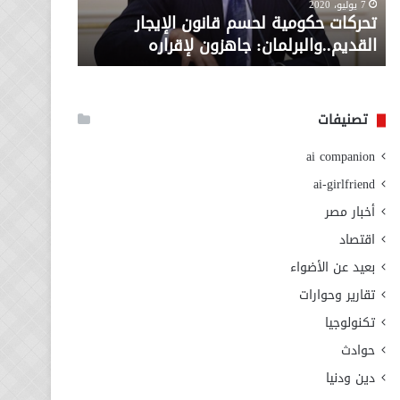
معاش المط
7 يوليو، 2020
لإقراره
من
تحركات حكومية لحسم قانون الإيجار
المطلوبة ل
وزارة
القديم..والبرلمان: جاهزون لإقراره
الاجتماعي
التضامن
الاجتماعي
تصنيفات
ai companion
ai-girlfriend
أخبار مصر
اقتصاد
بعيد عن الأضواء
تقارير وحوارات
تكنولوجيا
حوادث
دين ودنيا