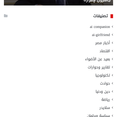
الا
تصنيفات
ai companion
ai-girlfriend
أخبار مصر
اقتصاد
بعيد عن الأضواء
تقارير وحوارات
تكنولوجيا
حوادث
دين ودنيا
رياضة
سلايدر
سياسة وبرلمان