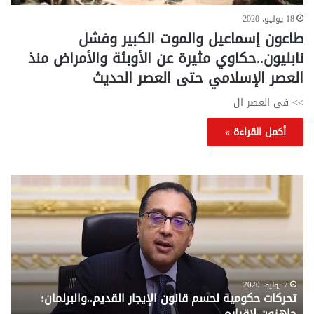
18 يوليو، 2020
طاعون إسماعيل والموت الكبير وفشل
نابليون..حكاوي مثيرة عن الأوبئة والأمراض منذ
العصر الإسلامي حتى العصر الحديث
>> فى العصر ال
أكمل القراءة »
تحركات
مع
حكومية
الم
لحسم
..
قانون
إلي
الإيجار
الم
القديم..والبرلمان:
الم
جاهزون
للص
لإقراره
من
7 يوليو، 2020
تحركات حكومية لحسم قانون الإيجار القديم..والبرلمان:
م
وزا
جاهزون لإقراره
و
الت