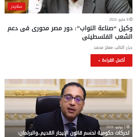
سلايدر
8 مايو، 2024
وكيل “صناعة النواب”: دور مصر محورى فى دعم
الشعب الفلسطينى
حذر النائب معتز محمد
أكمل القراءة »
تحركات
مع
حكومية
الم
لحسم
..
قانون
إلي
الإيجار
الم
القديم..والبرلمان:
الم
جاهزون
للص
لإقراره
من
7 يوليو، 2020
تحركات حكومية لحسم قانون الإيجار القديم..والبرلمان:
م
وزا