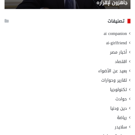
جاهزون لإقراره
و
الت
الا
تصنيفات
ai companion
ai-girlfriend
أخبار مصر
اقتصاد
بعيد عن الأضواء
تقارير وحوارات
تكنولوجيا
حوادث
دين ودنيا
رياضة
سلايدر