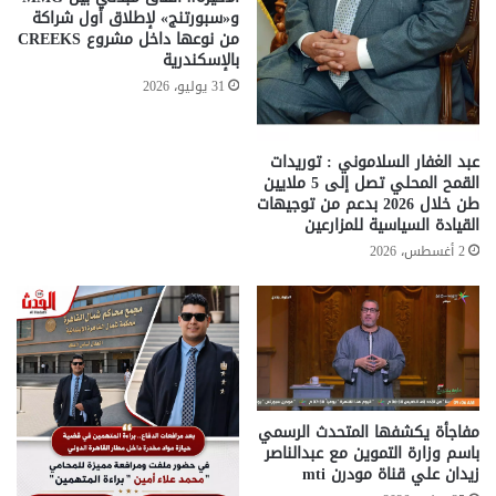
و«سبورتنج» لإطلاق أول شراكة
من نوعها داخل مشروع CREEKS
بالإسكندرية
31 يوليو، 2026
عبد الغفار السلاموني : توريدات
القمح المحلي تصل إلى 5 ملايين
طن خلال 2026 بدعم من توجيهات
القيادة السياسية للمزارعين
2 أغسطس، 2026
مفاجأة يكشفها المتحدث الرسمي
باسم وزارة التموين مع عبدالناصر
زيدان علي قناة مودرن mti