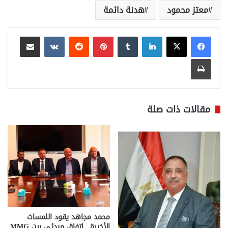
معتز محمود
هدنة دائمة
لينكدإن
بينتيريست
مشاركة عبر البريد
طباعة
مقالات ذات صلة
محمد مجاهد يقود اللمسات
الأخيرة.. اتفاق مبدئي بين MMG