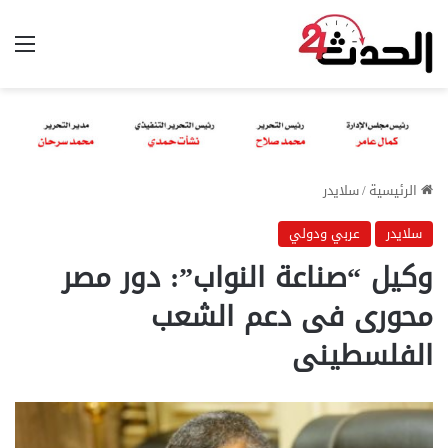
الق
الرئيسية
/
سلايدر
سلايدر
عربي ودولي
وكيل “صناعة النواب”: دور مصر
محورى فى دعم الشعب
الفلسطينى