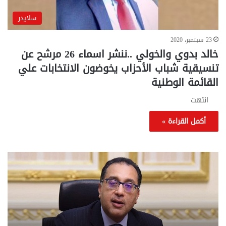
سلايدر
23 سبتمبر، 2020
خالد بدوي والخولي ..ننشر اسماء 26 مرشح عن
تنسيقية شباب الأحزاب يخوضون الانتخابات علي
القائمة الوطنية
انتهت
أكمل القراءة »
تحركات
مع
حكومية
الم
لحسم
..
قانون
إلي
الإيجار
الم
القديم..والبرلمان:
الم
جاهزون
للص