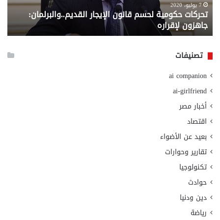
لإقراره
من
7 يوليو، 2020
تحركات حكومية لحسم قانون الإيجار القديم..والبرلمان:
م
وزا
جاهزون لإقراره
و
الت
الا
تصنيفات
ai companion
ai-girlfriend
أخبار مصر
اقتصاد
بعيد عن الأضواء
تقارير وحوارات
تكنولوجيا
حوادث
دين ودنيا
رياضة