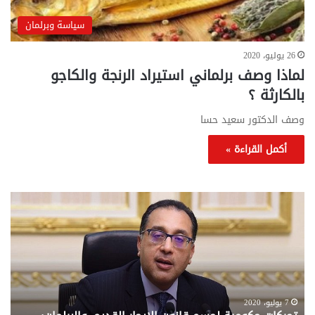
سياسة وبرلمان
26 يوليو، 2020
لماذا وصف برلماني استيراد الرنجة والكاجو
بالكارثة ؟
وصف الدكتور سعيد حسا
أكمل القراءة »
تحركات
مع
حكومية
الم
لحسم
..
قانون
إلي
الإيجار
الم
القديم..والبرلمان:
الم
جاهزون
للص
لإقراره
من
7 يوليو، 2020