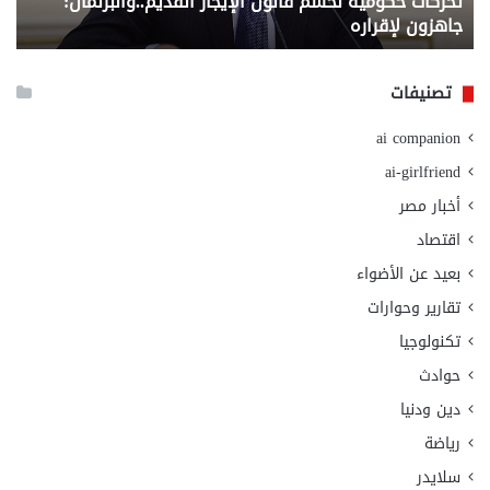
تحركات حكومية لحسم قانون الإيجار القديم..والبرلمان:
م
وزا
جاهزون لإقراره
و
الت
الا
تصنيفات
ai companion
ai-girlfriend
أخبار مصر
اقتصاد
بعيد عن الأضواء
تقارير وحوارات
تكنولوجيا
حوادث
دين ودنيا
رياضة
سلايدر