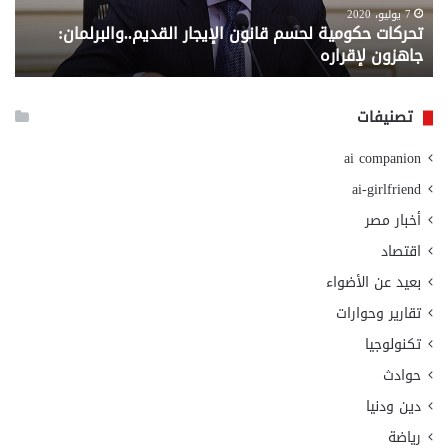
لإقراره
من
7 يوليو، 2020
تحركات حكومية لحسم قانون الإيجار القديم..والبرلمان:
م
وزا
جاهزون لإقراره
و
الت
الا
تصنيفات
ai companion
ai-girlfriend
أخبار مصر
اقتصاد
بعيد عن الأضواء
تقارير وحوارات
تكنولوجيا
حوادث
دين ودنيا
رياضة