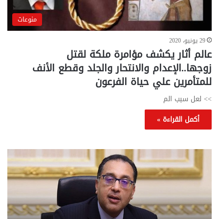
منوعات
29 يونيو، 2020
عالم أثار يكشف مؤامرة ملكة لقتل
زوجها..الإعدام والانتحار والجلد وقطع الأنف
للمتأمرين علي حياة الفرعون
>> لعل سبب الم
أكمل القراءة »
تحركات
مع
حكومية
الم
لحسم
..
قانون
إلي
الإيجار
الم
القديم..والبرلمان:
الم
جاهزون
للص