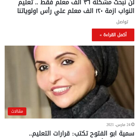
لن نبحث مشكلة ٣٦ الف معلم فقط .. تعليم
النواب ازمة ١٢٠ الف معلم علي رأس اولوياتنا
تواصل
أكمل القراءة »
مقالات
24 مارس، 2021
سمية ابو الفتوح تكتب: قرارات التعليم..