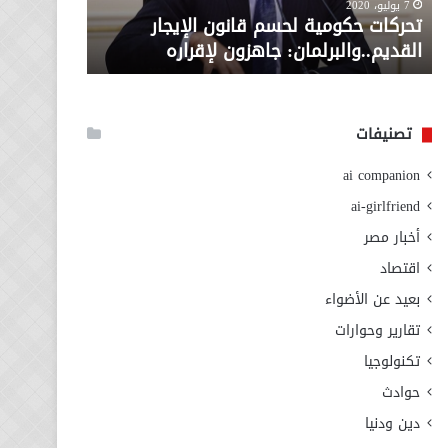
معاش المط
7 يوليو، 2020
لإقراره
من
تحركات حكومية لحسم قانون الإيجار
المطلوبة ل
وزارة
القديم..والبرلمان: جاهزون لإقراره
الاجتماعي
التضامن
الاجتماعي
تصنيفات
ai companion
ai-girlfriend
أخبار مصر
اقتصاد
بعيد عن الأضواء
تقارير وحوارات
تكنولوجيا
حوادث
دين ودنيا