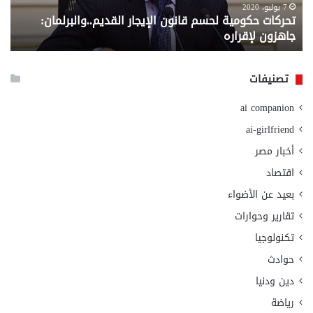
لإقراره
من
7 يوليو، 2020
تحركات حكومية لحسم قانون الإيجار القديم..والبرلمان:
م
وزا
جاهزون لإقراره
و
الت
الا
تصنيفات
ai companion
ai-girlfriend
أخبار مصر
اقتصاد
بعيد عن الأضواء
تقارير وحوارات
تكنولوجيا
حوادث
دين ودنيا
رياضة