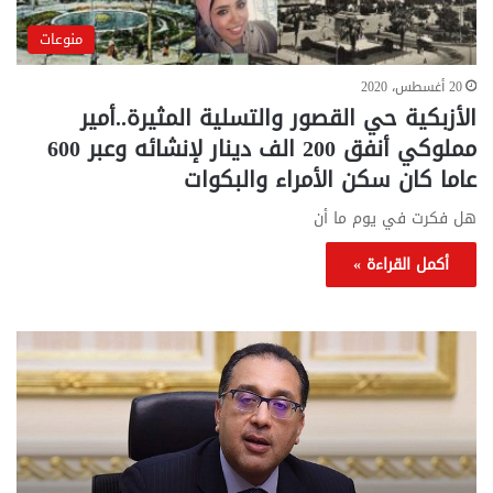
منوعات
20 أغسطس، 2020
الأزبكية حي القصور والتسلية المثيرة..أمير
مملوكي أنفق 200 الف دينار لإنشائه وعبر 600
عاما كان سكن الأمراء والبكوات
هل فكرت في يوم ما أن
أكمل القراءة »
تحركات
مع
حكومية
الم
لحسم
..
قانون
إلي
الإيجار
الم
القديم..والبرلمان:
الم
جاهزون
للص