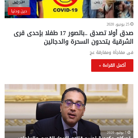
دين ودنيا
25 يونيو، 2020
صدق أولا تصدق ..بالصور 17 طفلا بإحدى قرى
الشرقية يتحدون السحرة والدجالين
فى مفاجأة ومفارقة عج
أكمل القراءة »
تحركات
مع
حكومية
الم
لحسم
..
قانون
إلي
الإيجار
الم
القديم..والبرلمان:
الم
جاهزون
للص
لإقراره
من
7 يوليو، 2020