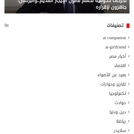
تحركات حكومية لحسم قانون الإيجار القديم..والبرلمان:
م
وزا
جاهزون لإقراره
و
الت
الا
تصنيفات
ai companion
ai-girlfriend
أخبار مصر
اقتصاد
بعيد عن الأضواء
تقارير وحوارات
تكنولوجيا
حوادث
دين ودنيا
رياضة
سلايدر